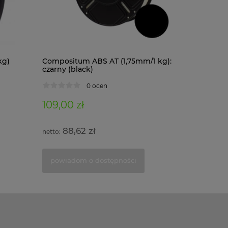
kg)
Compositum ABS AT (1,75mm/1 kg):
Composit
czarny (black)
kg): czar
0 ocen
109,00 zł
122,00 
88,62 zł
99,1
powiadom o dostępności
powiad