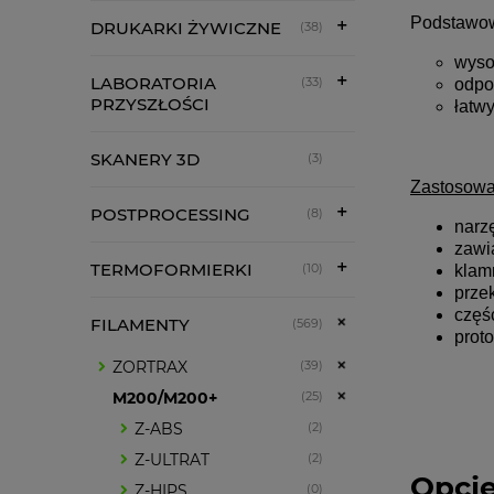
Podstawow
DRUKARKI ŻYWICZNE
(38)
wyso
LABORATORIA
(33)
odpo
PRZYSZŁOŚCI
łatw
SKANERY 3D
(3)
Zastosowa
POSTPROCESSING
(8)
narz
zawi
TERMOFORMIERKI
(10)
klam
prze
częś
FILAMENTY
(569)
prot
ZORTRAX
(39)
M200/M200+
(25)
Z-ABS
(2)
Z-ULTRAT
(2)
Opcje
Z-HIPS
(0)