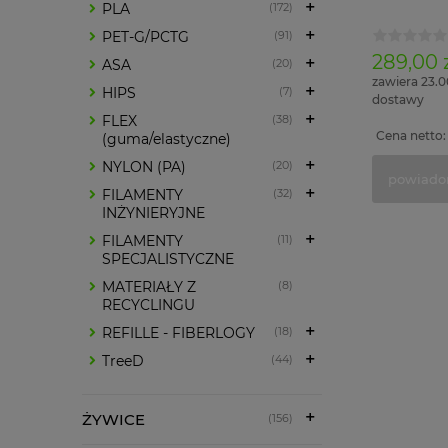
PLA
(172)
PET-G/PCTG
(91)
289,00 
ASA
(20)
zawiera 23.
HIPS
(7)
dostawy
FLEX
(38)
Cena netto
(guma/elastyczne)
NYLON (PA)
(20)
powiado
FILAMENTY
(32)
INŻYNIERYJNE
FILAMENTY
(11)
SPECJALISTYCZNE
MATERIAŁY Z
(8)
RECYCLINGU
REFILLE - FIBERLOGY
(18)
TreeD
(44)
ŻYWICE
(156)