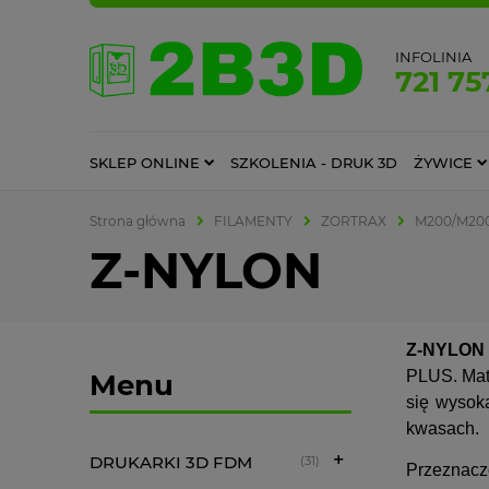
INFOLINIA
721 75
SKLEP ONLINE
SZKOLENIA - DRUK 3D
ŻYWICE
Strona główna
FILAMENTY
ZORTRAX
M200/M20
Z-NYLON
Z-NYLON
PLUS. Mat
Menu
się wysok
kwasach.
DRUKARKI 3D FDM
(31)
Przeznaczo