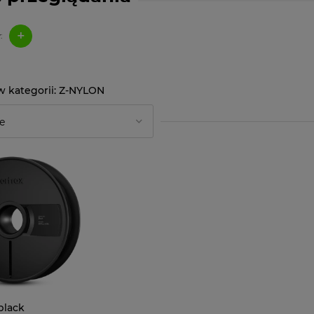
+
:
Z-NYLON
black