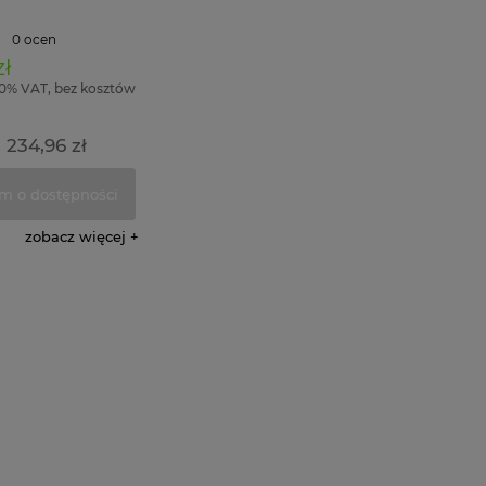
0 ocen
zł
00% VAT, bez kosztów
234,96 zł
:
m o dostępności
zobacz więcej