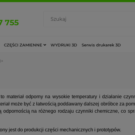
7 755
CZĘŚCI ZAMIENNE
WYDRUKI 3D
Serwis drukarek 3D
0+
to materiał odporny na wysokie temperatury i działanie czy
eriał może być z łatwością poddawany dalszej obróbce za pom
ą odpornością na różnego rodzaju czynniki chemiczne, co sp
ny jest do produkcji części mechanicznych i prototypów.