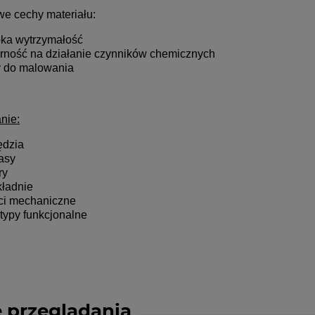
e cechy materiału:
ka wytrzymałość
rność na działanie czynników chemicznych
y do malowania
nie:
ędzia
asy
ry
kładnie
ci mechaniczne
otypy funkcjonalne
 przeglądania