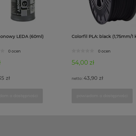
likonowy LEDA (60ml)
Colorfil PLA: black (1,75mm/1 
0 ocen
0 ocen
ł
54,00 zł
35 zł
43,90 zł
dom o dostępności
powiadom o dostępności