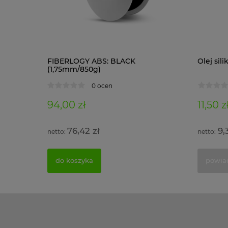
1 kg)
FIBERLOGY ABS: BLACK
Olej si
(1,75mm/850g)
0 ocen
94,00 zł
11,50 z
76,42 zł
9,
do koszyka
powia