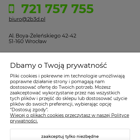
721 757 755
biuro@2b3d.pl
Al. Boya-Żeleńskiego 42-42
51-160 Wrocław
MOJE KONTO
Dbamy o Twoją prywatność
Pliki cookies i pokrewne im technologie umożliwiają
PŁATNOŚCI I DOSTAWA
poprawne działanie strony i pomagają nam
dostosować ofertę do Twoich potrzeb. Możesz
zaakceptować wykorzystanie przez nas wszystkich
INFORMACJE
tych plików i przejść do sklepu lub dostosować użycie
plików do swoich preferencji, wybierając opcję
"Dostosuj zgody".
Więcej o plikach cookies przeczytasz w naszej Polityce
KONTAKT
prywatności.
zaakceptuj tylko niezbędne