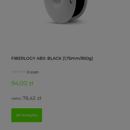
FIBERLOGY ABS: BLACK (1,75mm/850g)
Ol
0 ocen
94,00 zł
11
76,42 zł
do koszyka