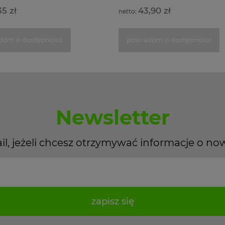
35 zł
43,90 zł
dom o dostępności
powiadom o dostępności
Newsletter
il, jeżeli chcesz otrzymywać informacje o no
zapisz się