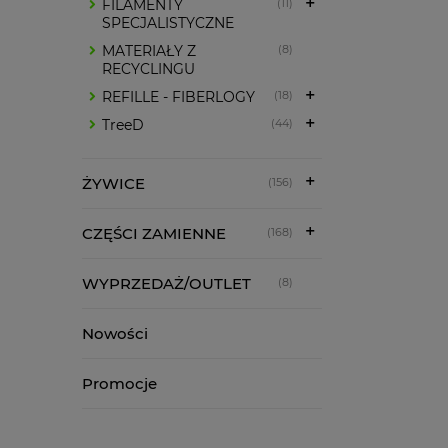
FILAMENTY
(11)
SPECJALISTYCZNE
MATERIAŁY Z
(8)
RECYCLINGU
REFILLE - FIBERLOGY
(18)
TreeD
(44)
ŻYWICE
(156)
CZĘŚCI ZAMIENNE
(168)
WYPRZEDAŻ/OUTLET
(8)
Nowości
Promocje