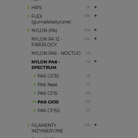
HIPS
(7)
FLEX
(38)
(guma/elastyczne)
NYLON (PA)
(20)
NYLON PA 12 -
(14)
FIBERLOGY
NYLON PA6 - NOCTUO
(2)
NYLON PA6 -
(4)
SPECTRUM
PA6 GF30
(3)
PA6 Neat
(1)
PA6 CF15
(0)
PA6 GK10
(0)
PA6 CF15S
(0)
FILAMENTY
(32)
INŻYNIERYJNE