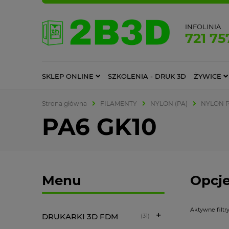
INFOLINIA
721 75
SKLEP ONLINE
SZKOLENIA - DRUK 3D
ŻYWICE
Strona główna
FILAMENTY
NYLON (PA)
NYLON P
PA6 GK10
Menu
Opcje
Aktywne filtry
DRUKARKI 3D FDM
(31)