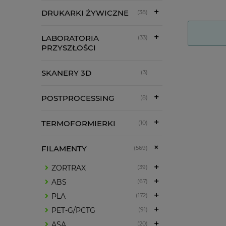
DRUKARKI ŻYWICZNE
(38)
LABORATORIA
(33)
PRZYSZŁOŚCI
SKANERY 3D
(3)
POSTPROCESSING
(8)
TERMOFORMIERKI
(10)
FILAMENTY
(569)
ZORTRAX
(39)
ABS
(67)
PLA
(172)
PET-G/PCTG
(91)
ASA
(20)