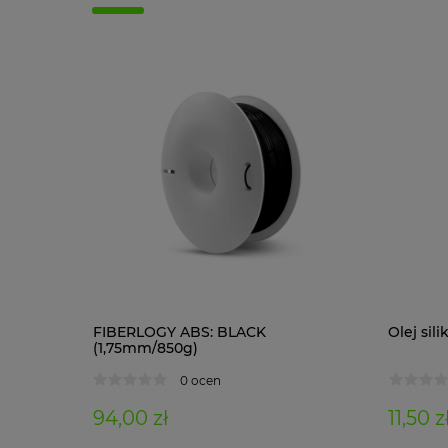
1 kg)
FIBERLOGY ABS: BLACK
Olej si
(1,75mm/850g)
0 ocen
94,00 zł
11,50 z