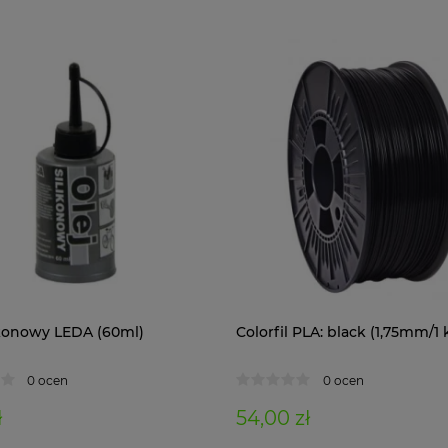
likonowy LEDA (60ml)
Colorfil PLA: black (1,75mm/1 
0 ocen
0 ocen
ł
54,00 zł