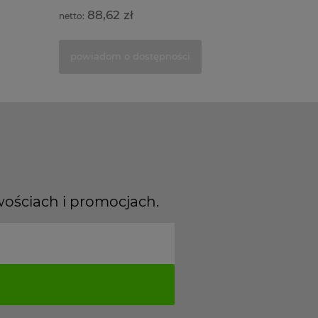
88,62 zł
99,1
powiadom o dostępności
powiad
wościach i promocjach.