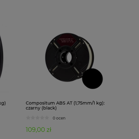
kg)
Compositum ABS AT (1,75mm/1 kg):
Composit
czarny (black)
kg): czar
0 ocen
109,00 zł
122,00 