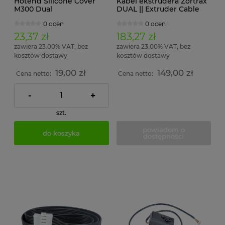
Hotend Silicone Cover
Kabel ekstrudera Zortrax
M300 Dual
DUAL || Extruder Cable
FPC
0 ocen
0 ocen
23,37 zł
183,27 zł
zawiera 23.00% VAT, bez
zawiera 23.00% VAT, bez
kosztów dostawy
kosztów dostawy
19,00 zł
149,00 zł
Cena netto:
Cena netto:
-
+
szt.
powiadom o
do koszyka
dostępności