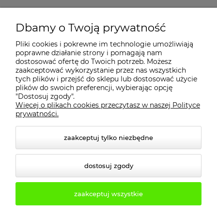
MOJE KONTO
Dbamy o Twoją prywatność
Pliki cookies i pokrewne im technologie umożliwiają
PŁATNOŚCI I DOSTAWA
poprawne działanie strony i pomagają nam
dostosować ofertę do Twoich potrzeb. Możesz
zaakceptować wykorzystanie przez nas wszystkich
INFORMACJE
tych plików i przejść do sklepu lub dostosować użycie
plików do swoich preferencji, wybierając opcję
"Dostosuj zgody".
Więcej o plikach cookies przeczytasz w naszej Polityce
KONTAKT
prywatności.
zaakceptuj tylko niezbędne
dostosuj zgody
zaakceptuj wszystkie
© 2026 2b3d.pl. Wszelkie prawa zastrzeżone.