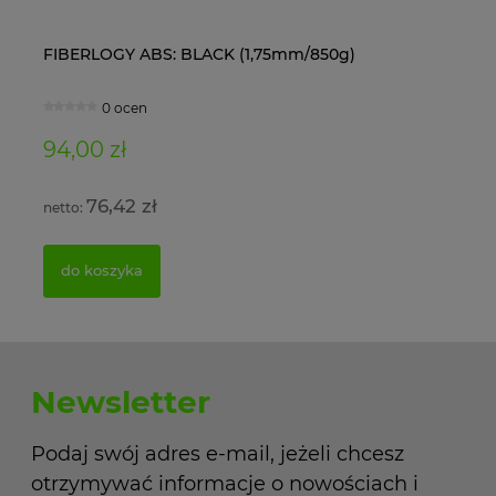
FIBERLOGY ABS: BLACK (1,75mm/850g)
Ol
0 ocen
94,00 zł
11
76,42 zł
do koszyka
Newsletter
Podaj swój adres e-mail, jeżeli chcesz
otrzymywać informacje o nowościach i