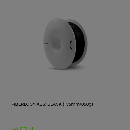
FIBERLOGY ABS: BLACK (1,75mm/850g)
Ol
94,00 zł
11