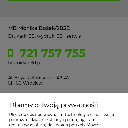
MB Monika Bożek/2B3D
Drukarki 3D, wydruki 3D i serwis
721 757 755
biuro@2b3d.pl
Al. Boya-Żeleńskiego 42-42
51-160 Wrocław
MOJE KONTO
Dbamy o Twoją prywatność
Pliki cookies i pokrewne im technologie umożliwiają
PŁATNOŚCI I DOSTAWA
poprawne działanie strony i pomagają nam
dostosować ofertę do Twoich potrzeb. Możesz