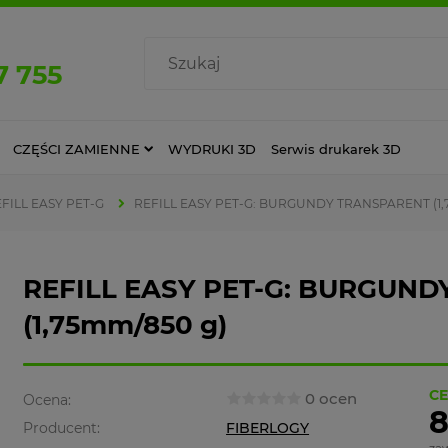
7 755
CZĘŚCI ZAMIENNE
WYDRUKI 3D
Serwis drukarek 3D
FILL EASY PET-G
REFILL EASY PET-G: BURGUNDY TRANSPARENT (1,
REFILL EASY PET-G: BURGUN
(1,75mm/850 g)
CE
0 ocen
Ocena:
8
Producent:
FIBERLOGY