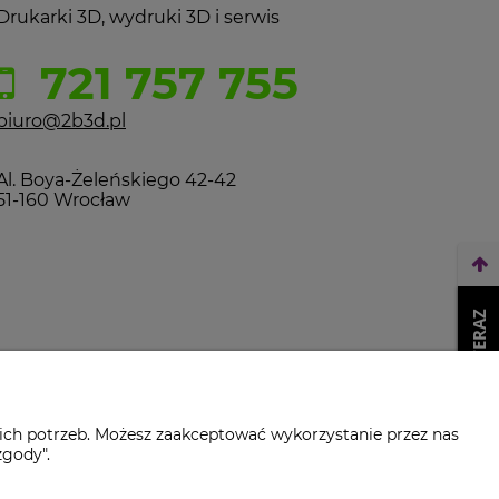
Drukarki 3D, wydruki 3D i serwis
721 757 755
biuro@2b3d.pl
Al. Boya-Żeleńskiego 42-42
51-160 Wrocław
WEŹ LEASING TERAZ
ich potrzeb. Możesz zaakceptować wykorzystanie przez nas
zgody".