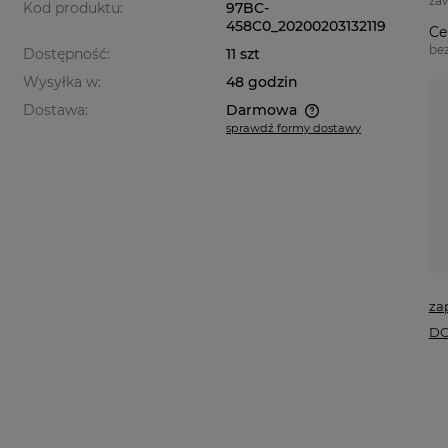
za
Kod produktu:
97BC-
458C0_20200203132119
Ce
be
Dostępność:
11 szt
Wysyłka w:
48 godzin
Dostawa:
Darmowa
sprawdź formy dostawy
Cena nie zawiera ewentualnych
kosztów płatności
za
DO