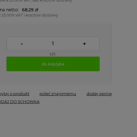
wiera 23.00% VAT, bez kosztów dostawy
na netto:
68,29 zł
z 23.00% VAT i kosztów dostawy
-
+
szt.
do koszyka
pytaj o produkt
poleć znajomemu
dodaj opinię
DAJ DO SCHOWKA