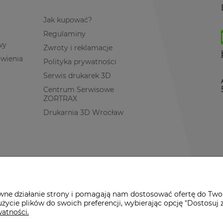
Jak kupować?
Regulaminy
wy
Zwroty i reklamacje
ówienia
Polityka prywatności
Serwis drukarek 3D
Centrum Serwisowe
ZORTRAX
Drukarnia 3D Wrocław
awne działanie strony i pomagają nam dostosować ofertę do Two
życie plików do swoich preferencji, wybierając opcję "Dostosuj 
watności.