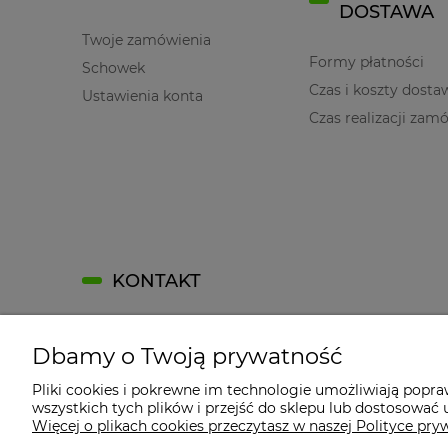
DOSTAWA
Twoje zamówienia
Formy płatności
Schowek
Czas i koszty dosta
Ustawienia konta
Czas realizacji zam
KONTAKT
Kontakt
Dbamy o Twoją prywatność
Kontakt
Jak dojechać?
Pliki cookies i pokrewne im technologie umożliwiają popr
wszystkich tych plików i przejść do sklepu lub dostosować u
Dane firmy
Więcej o plikach cookies przeczytasz w naszej Polityce pry