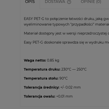
OPIS
DOSTAWA
OPINIE (0)
Cena nie zawiera ewen
kosztów płatności
EASY PET-G to połączenie łatwości druku, jaką g
wyeliminowanie typowych "przypadłości" materiał
Materiał dostępny jest w wersji nieprzeźroczystej 
Easy PET-G doskonale sprawdza się w wydruku mo
Waga netto:
0.85 kg
Temperatura druku:
230°C — 250°C
Temperatura stołu:
90°C
Tolerancja średnicy:
+/- 0.02 mm
Tolerancja owalu:
+0.01 mm