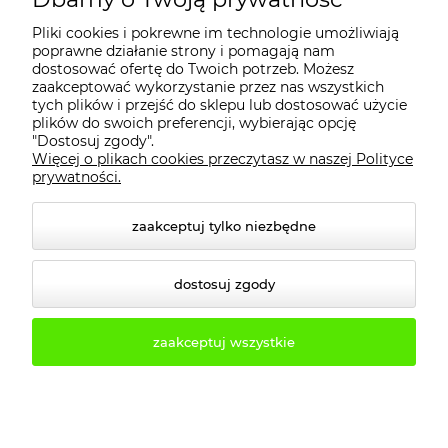
Pliki cookies i pokrewne im technologie umożliwiają
PŁATNOŚCI I DOSTAWA
poprawne działanie strony i pomagają nam
dostosować ofertę do Twoich potrzeb. Możesz
zaakceptować wykorzystanie przez nas wszystkich
tych plików i przejść do sklepu lub dostosować użycie
INFORMACJE
plików do swoich preferencji, wybierając opcję
"Dostosuj zgody".
Więcej o plikach cookies przeczytasz w naszej Polityce
KONTAKT
prywatności.
zaakceptuj tylko niezbędne
dostosuj zgody
zaakceptuj wszystkie
© 2026 2b3d.pl. Wszelkie prawa zastrzeżone.
Styl graficzny i aplikacje ShopGadget.pl
Sklep
internetowy Shoper.pl