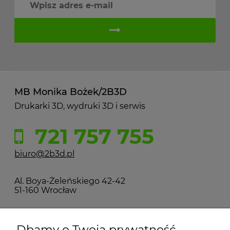
MB Monika Bożek/2B3D
Drukarki 3D, wydruki 3D i serwis
721 757 755
biuro@2b3d.pl
Al. Boya-Żeleńskiego 42-42
51-160 Wrocław
MOJE KONTO
Dbamy o Twoją prywatność