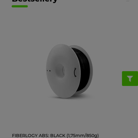
FIBERLOGY ABS: BLACK (1,75mm/850g)
Ol