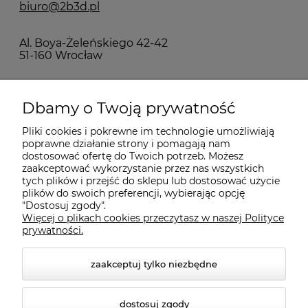
biuro@2b3d.pl
Al. Boya-Żeleńskiego 42-42
51-160 Wrocław
MOJE KONTO
Dbamy o Twoją prywatność
Pliki cookies i pokrewne im technologie umożliwiają
PŁATNOŚCI I DOSTAWA
poprawne działanie strony i pomagają nam
dostosować ofertę do Twoich potrzeb. Możesz
zaakceptować wykorzystanie przez nas wszystkich
INFORMACJE
tych plików i przejść do sklepu lub dostosować użycie
plików do swoich preferencji, wybierając opcję
"Dostosuj zgody".
Więcej o plikach cookies przeczytasz w naszej Polityce
KONTAKT
prywatności.
zaakceptuj tylko niezbędne
dostosuj zgody