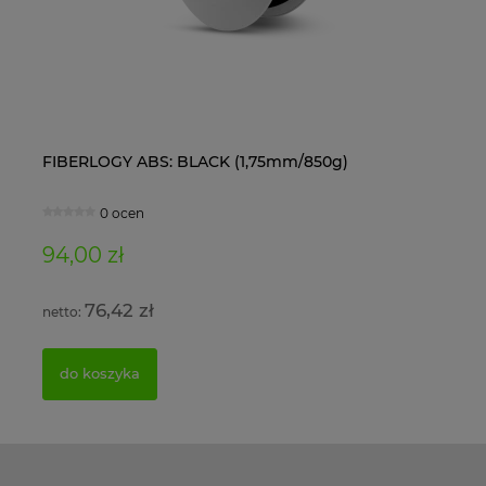
FIBERLOGY ABS: BLACK (1,75mm/850g)
Ol
0 ocen
94,00 zł
11
76,42 zł
do koszyka