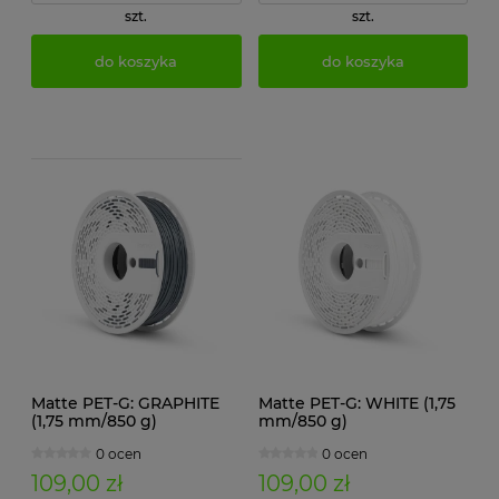
szt.
szt.
do koszyka
do koszyka
Matte PET-G: GRAPHITE
Matte PET-G: WHITE (1,75
(1,75 mm/850 g)
mm/850 g)
0 ocen
0 ocen
109,00 zł
109,00 zł