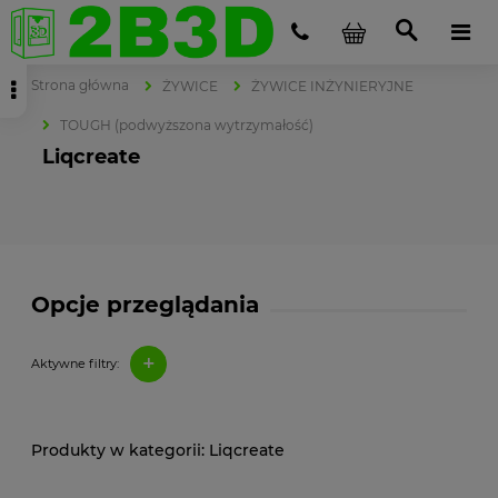
Strona główna
ŻYWICE
ŻYWICE INŻYNIERYJNE
TOUGH (podwyższona wytrzymałość)
Liqcreate
Opcje przeglądania
+
Aktywne filtry:
Liqcreate