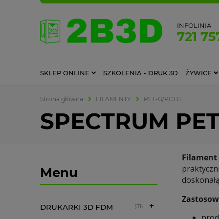
INFOLINIA
721 75
SKLEP ONLINE
SZKOLENIA - DRUK 3D
ŻYWICE
Strona główna
FILAMENTY
PET-G/PCTG
SPECTRUM PET
Filament
praktycz
Menu
doskonałą
Zastosow
DRUKARKI 3D FDM
(31)
prod