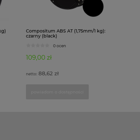
kg)
Compositum ABS AT (1,75mm/1 kg):
Composit
czarny (black)
kg): czar
0 ocen
109,00 zł
122,00 
88,62 zł
99,1
powiadom o dostępności
powiad