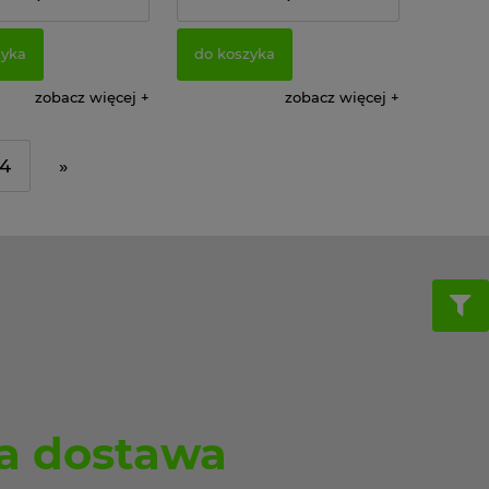
105,61 zł
105,61 zł
o:
Cena netto:
zyka
do koszyka
zobacz więcej
zobacz więcej
4
»
 dostawa