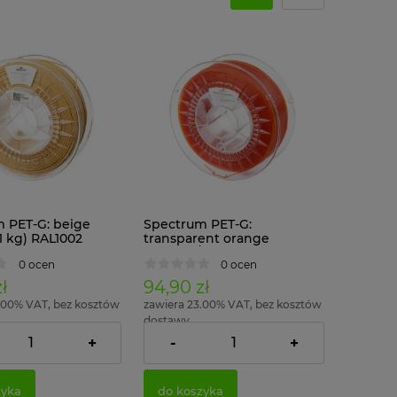
 PET-G: beige
Spectrum PET-G:
1 kg) RAL1002
transparent orange
(1,75mm/1 kg)
0 ocen
0 ocen
ł
94,90 zł
.00% VAT, bez kosztów
zawiera 23.00% VAT, bez kosztów
dostawy
+
-
+
77,15 zł
77,15 zł
o:
Cena netto:
zyka
do koszyka