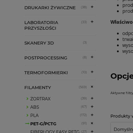
prod
DRUKARKI ŻYWICZNE
(38)
prod
Właściwo
LABORATORIA
(33)
PRZYSZŁOŚCI
odpo
trwa
SKANERY 3D
(3)
wyso
wyso
POSTPROCESSING
(8)
TERMOFORMIERKI
(10)
Opcje
FILAMENTY
(569)
Aktywne filtry
ZORTRAX
(39)
ABS
(67)
PLA
(172)
PET-G/PCTG
(91)
FIBERLOGY EASY PETG
(27)