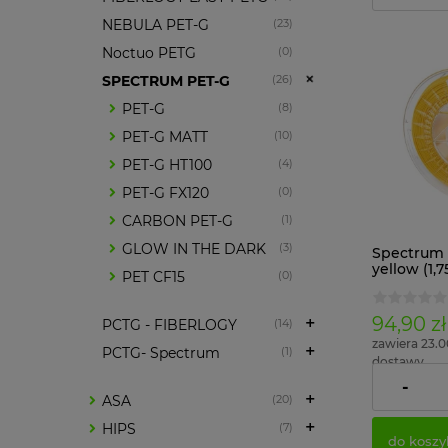
NEBULA PET-G
(23)
Noctuo PETG
(0)
SPECTRUM PET-G
(26)
PET-G
(8)
PET-G MATT
(10)
PET-G HT100
(4)
PET-G FX120
(0)
CARBON PET-G
(1)
GLOW IN THE DARK
(3)
Spectrum 
yellow (1,
PET CF15
(0)
1018
94,90 zł
PCTG - FIBERLOGY
(14)
zawiera 23.
PCTG- Spectrum
(1)
dostawy
-
Cena netto
ASA
(20)
HIPS
(7)
do koszy