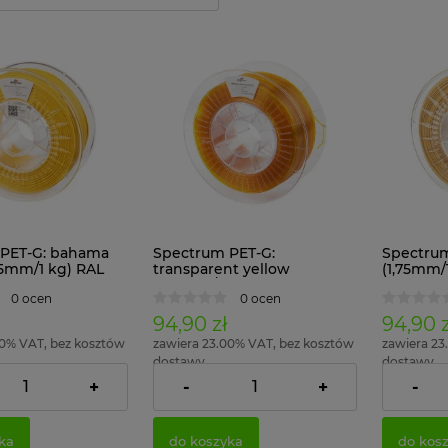
PET-G: bahama
Spectrum PET-G:
Spectrum
75mm/1 kg) RAL
transparent yellow
(1,75mm/
(1,75mm/1 kg)
0 ocen
0 ocen
94,90 zł
94,90 z
00% VAT, bez kosztów
zawiera 23.00% VAT, bez kosztów
zawiera 23
dostawy
dostawy
+
-
+
-
77,15 zł
77,15 zł
:
Cena netto:
Cena nett
ka
do koszyka
do kos