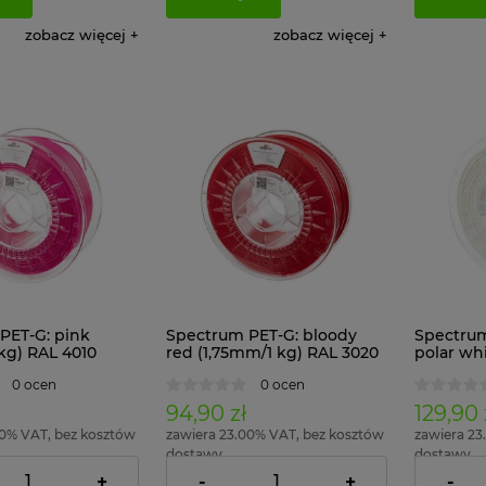
zobacz więcej
zobacz więcej
PET-G: pink
Spectrum PET-G: bloody
Spectrum
kg) RAL 4010
red (1,75mm/1 kg) RAL 3020
polar whi
RAL9003
0 ocen
0 ocen
94,90 zł
129,90 
00% VAT, bez kosztów
zawiera 23.00% VAT, bez kosztów
zawiera 23
dostawy
dostawy
+
-
+
-