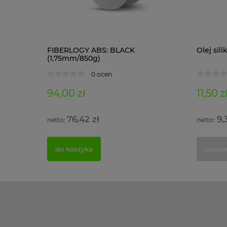
1 kg)
FIBERLOGY ABS: BLACK
Olej si
(1,75mm/850g)
0 ocen
94,00 zł
11,50 z
76,42 zł
9,
do koszyka
powia