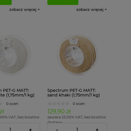
zobacz więcej
zobacz więcej
 PET-G MATT:
Spectrum PET-G MATT:
te (1,75mm/1 kg)
sand khaki (1,75mm/1 kg)
RAL 1001
0 ocen
0 ocen
zł
129,90 zł
.00% VAT, bez kosztów
zawiera 23.00% VAT, bez kosztów
dostawy
+
-
+