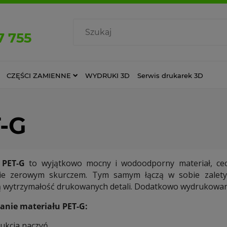
7 755
CZĘŚCI ZAMIENNE
WYDRUKI 3D
Serwis drukarek 3D
-G
 PET-G
to wyjątkowo mocny i wodoodporny materiał, cech
nie zerowym skurczem. Tym samym łączą w sobie zalety
 wytrzymałość drukowanych detali. Dodatkowo wydrukowane
anie materiału PET-G:
ukcja naczyń