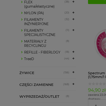
FLEX
(38)
(guma/elastyczne)
NYLON (PA)
(20)
FILAMENTY
(32)
INŻYNIERYJNE
FILAMENTY
(11)
SPECJALISTYCZNE
MATERIAŁY Z
(8)
RECYCLINGU
REFILLE - FIBERLOGY
(18)
TreeD
(44)
ŻYWICE
(156)
Spectrum 
(1,75mm/1 
CZĘŚCI ZAMIENNE
(168)
94,90 zł
zawiera 23.
WYPRZEDAŻ/OUTLET
(8)
dostawy
-