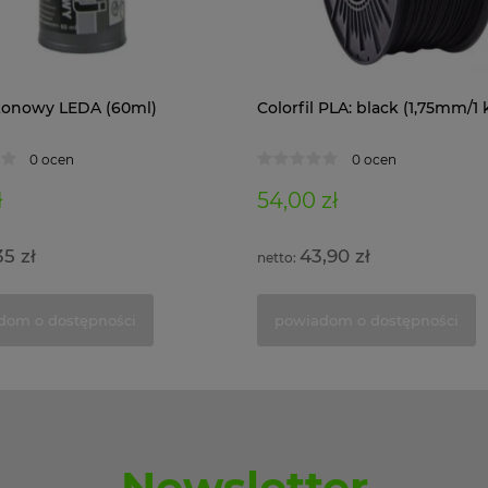
likonowy LEDA (60ml)
Colorfil PLA: black (1,75mm/1 
0 ocen
0 ocen
ł
54,00 zł
35 zł
43,90 zł
dom o dostępności
powiadom o dostępności
Newsletter