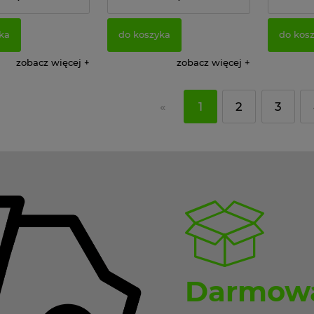
77,15 zł
77,15 zł
:
Cena netto:
Cena nett
ka
do koszyka
do kos
zobacz więcej
zobacz więcej
«
1
2
3
Darmowa