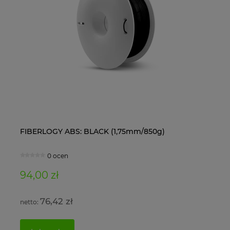
FIBERLOGY ABS: BLACK (1,75mm/850g)
Ol
0 ocen
94,00 zł
11
76,42 zł