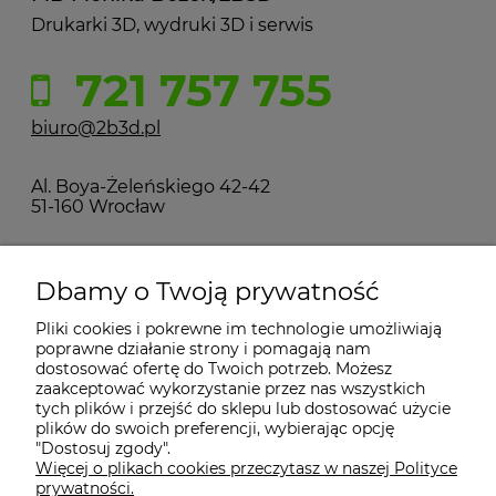
Drukarki 3D, wydruki 3D i serwis
721 757 755
biuro@2b3d.pl
Al. Boya-Żeleńskiego 42-42
51-160 Wrocław
MOJE KONTO
Dbamy o Twoją prywatność
Pliki cookies i pokrewne im technologie umożliwiają
PŁATNOŚCI I DOSTAWA
poprawne działanie strony i pomagają nam
dostosować ofertę do Twoich potrzeb. Możesz
zaakceptować wykorzystanie przez nas wszystkich
tych plików i przejść do sklepu lub dostosować użycie
INFORMACJE
plików do swoich preferencji, wybierając opcję
"Dostosuj zgody".
Więcej o plikach cookies przeczytasz w naszej Polityce
KONTAKT
prywatności.