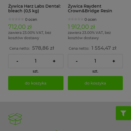
Żywica Harz Labs Dental:
Żywica Raydent
bleach (0,5 kg)
Crown&Bridge Resin
0 ocen
0 ocen
712,00 zł
1 912,00 zł
zawiera 23.00% VAT, bez
zawiera 23.00% VAT, bez
kosztów dostawy
kosztów dostawy
578,86 zł
1 554,47 zł
Cena netto:
Cena netto:
-
+
-
+
szt.
szt.
do koszyka
do koszyka