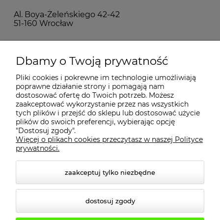
Al. Boya-Żeleńskiego 42-42
51-160 Wrocław
MOJE KONTO
Dbamy o Twoją prywatność
Pliki cookies i pokrewne im technologie umożliwiają
PŁATNOŚCI I DOSTAWA
poprawne działanie strony i pomagają nam
dostosować ofertę do Twoich potrzeb. Możesz
zaakceptować wykorzystanie przez nas wszystkich
INFORMACJE
tych plików i przejść do sklepu lub dostosować użycie
plików do swoich preferencji, wybierając opcję
"Dostosuj zgody".
Więcej o plikach cookies przeczytasz w naszej Polityce
KONTAKT
prywatności.
zaakceptuj tylko niezbędne
dostosuj zgody