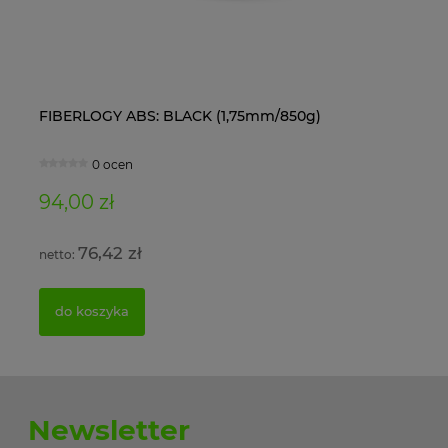
FIBERLOGY ABS: BLACK (1,75mm/850g)
Ol
0 ocen
94,00 zł
11
76,42 zł
do koszyka
Newsletter