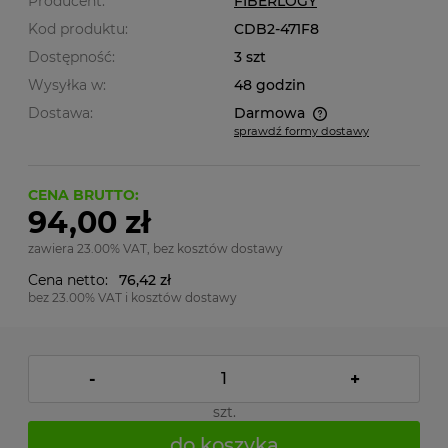
Producent:
FIBERLOGY
Kod produktu:
CDB2-471F8
Dostępność:
3 szt
Wysyłka w:
48 godzin
Dostawa:
Darmowa
sprawdź formy dostawy
Cena nie zawiera ewentualnych kosztów płatności
CENA BRUTTO:
94,00 zł
zawiera 23.00% VAT, bez kosztów dostawy
Cena netto:
76,42 zł
bez 23.00% VAT i kosztów dostawy
-
+
szt.
do koszyka