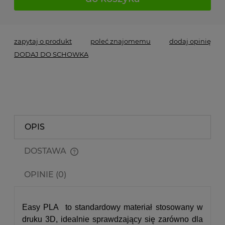
zapytaj o produkt
poleć znajomemu
dodaj opinię
DODAJ DO SCHOWKA
OPIS
DOSTAWA
Cena nie zawiera ewentualnych kosztów płatności
OPINIE (0)
Easy PLA to standardowy materiał stosowany w
druku 3D, idealnie sprawdzający się zarówno dla