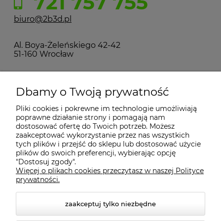
721 757 755
biuro@2b3d.pl
Al. Boya-Żeleńskiego 42-42
51-160 Wrocław
MOJE KONTO
Dbamy o Twoją prywatność
Pliki cookies i pokrewne im technologie umożliwiają
PŁATNOŚCI I DOSTAWA
poprawne działanie strony i pomagają nam
dostosować ofertę do Twoich potrzeb. Możesz
zaakceptować wykorzystanie przez nas wszystkich
INFORMACJE
tych plików i przejść do sklepu lub dostosować użycie
plików do swoich preferencji, wybierając opcję
"Dostosuj zgody".
Więcej o plikach cookies przeczytasz w naszej Polityce
KONTAKT
prywatności.
zaakceptuj tylko niezbędne