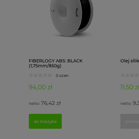
1 kg)
FIBERLOGY ABS: BLACK
Olej si
(1,75mm/850g)
0 ocen
94,00 zł
11,50 z
76,42 zł
9,
do koszyka
powia