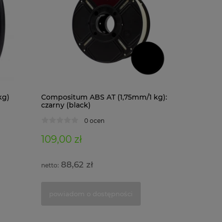
kg)
Compositum ABS AT (1,75mm/1 kg):
Composit
czarny (black)
kg): czar
0 ocen
109,00 zł
122,00 
88,62 zł
99,1
powiadom o dostępności
powiad