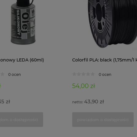
likonowy LEDA (60ml)
Colorfil PLA: black (1,75mm/1 
0 ocen
0 ocen
ł
54,00 zł
35 zł
43,90 zł
dom o dostępności
powiadom o dostępności