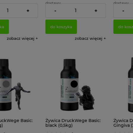
dostawy
dostawy
+
-
+
-
145,53 zł
145,53 zł
:
Cena netto:
Cena nett
ka
do koszyka
do kos
zobacz więcej
zobacz więcej
uckWege Basic:
Żywica DruckWege Basic:
Żywica 
g)
black (0,5kg)
Gingiva 