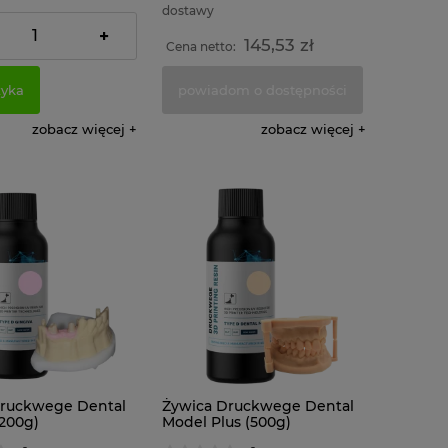
dostawy
+
145,53 zł
145,53 zł
o:
Cena netto:
zyka
powiadom o dostępności
zobacz więcej
zobacz więcej
Druckwege Dental
Żywica Druckwege Dental
(200g)
Model Plus (500g)