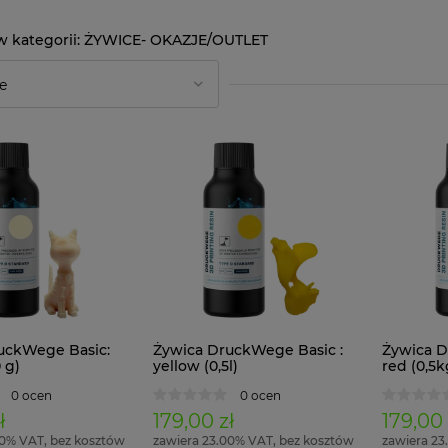
ŻYWICE- OKAZJE/OUTLET
uckWege Basic:
Żywica DruckWege Basic :
Żywica D
 g)
yellow (0,5l)
red (0,5k
0 ocen
0 ocen
ł
179,00 zł
179,00 
00% VAT, bez kosztów
zawiera 23.00% VAT, bez kosztów
zawiera 23