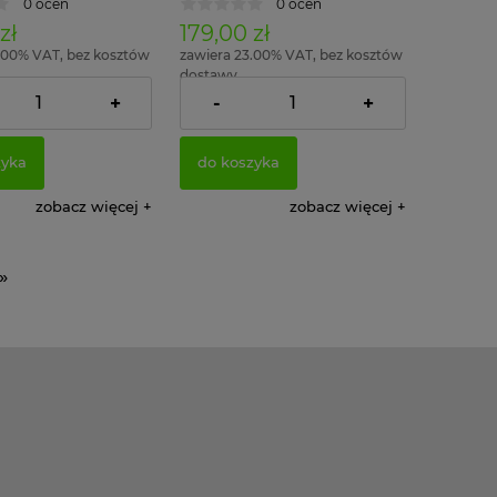
0 ocen
0 ocen
zł
179,00 zł
.00% VAT, bez kosztów
zawiera 23.00% VAT, bez kosztów
dostawy
+
-
+
145,53 zł
145,53 zł
o:
Cena netto:
zyka
do koszyka
zobacz więcej
zobacz więcej
»