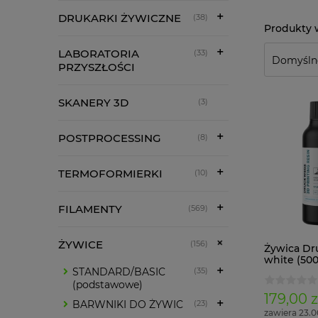
DRUKARKI ŻYWICZNE
(38)
LABORATORIA
(33)
PRZYSZŁOŚCI
SKANERY 3D
(3)
POSTPROCESSING
(8)
TERMOFORMIERKI
(10)
FILAMENTY
(569)
ŻYWICE
(156)
Żywica Dr
white (500
STANDARD/BASIC
(35)
(podstawowe)
179,00 z
BARWNIKI DO ŻYWIC
(23)
zawiera 23.