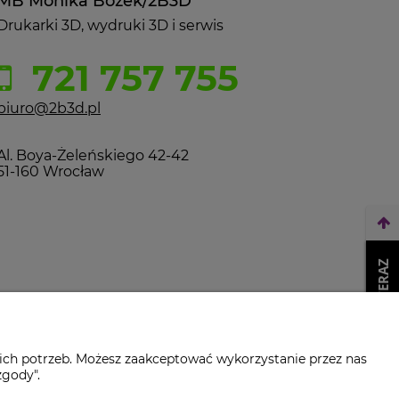
MB Monika Bożek/2B3D
Drukarki 3D, wydruki 3D i serwis
721 757 755
biuro@2b3d.pl
Al. Boya-Żeleńskiego 42-42
51-160 Wrocław
WEŹ LEASING TERAZ
ich potrzeb. Możesz zaakceptować wykorzystanie przez nas
zgody".