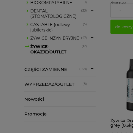
BIOKOMPATYBILNE
(1)
dostawy
-
DENTAL
(33)
Cena netto
(STOMATOLOGICZNE)
CASTABLE (odlewy
(5)
do koszy
jubilerskie)
ŻYWICE INŻYNIERYJNE
(47)
ŻYWICE-
(12)
OKAZJE/OUTLET
CZĘŚCI ZAMIENNE
(168)
WYPRZEDAŻ/OUTLET
(8)
Nowości
Promocje
Żywica Dr
grey (0,5k