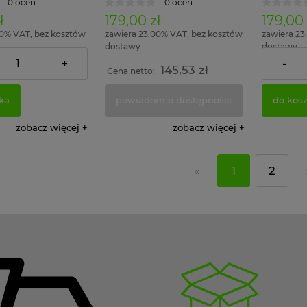
0 ocen
0 ocen
ł
179,00 zł
179,00 
00% VAT, bez kosztów
zawiera 23.00% VAT, bez kosztów
zawiera 23
dostawy
dostawy
+
-
145,53 zł
145,53 zł
:
Cena netto:
Cena nett
ka
powiadom o dostępności
do kos
zobacz więcej
zobacz więcej
«
1
2