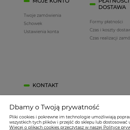
MOJE KONTO
PŁATNOŚCI 
DOSTAWA
Twoje zamówienia
Formy płatności
Schowek
Czas i koszty dosta
Ustawienia konta
Czas realizacji zam
KONTAKT
Kontakt
Dbamy o Twoją prywatność
Kontakt
Jak dojechać?
Pliki cookies i pokrewne im technologie umożliwiają popr
wszystkich tych plików i przejść do sklepu lub dostosować u
Dane firmy
Więcej o plikach cookies przeczytasz w naszej Polityce pry