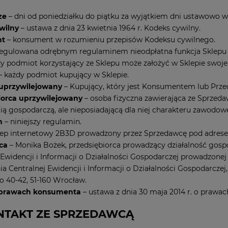
ze
– dni od poniedziałku do piątku za wyjątkiem dni ustawowo w
wilny
– ustawa z dnia 23 kwietnia 1964 r. Kodeks cywilny.
nt
– konsument w rozumieniu przepisów Kodeksu cywilnego.
egulowana odrębnym regulaminem nieodpłatna funkcja Sklepu (u
dy podmiot korzystający ze Sklepu może założyć w Sklepie swoje
– każdy podmiot kupujący w Sklepie.
uprzywilejowany
– Kupujący, który jest Konsumentem lub Prze
iorca uprzywilejowany
– osoba fizyczna zawierająca ze Sprzed
cią gospodarczą, ale nieposiadającą dla niej charakteru zawodow
n
– niniejszy regulamin.
lep internetowy 2B3D prowadzony przez Sprzedawcę pod adresem
ca
– Monika Bożek, przedsiębiorca prowadzący działalność gos
 Ewidencji i Informacji o Działalności Gospodarczej prowadzone
a Centralnej Ewidencji i Informacji o Działalności Gospodarcze
o 40-42, 51-160 Wrocław.
 prawach konsumenta
– ustawa z dnia 30 maja 2014 r. o prawa
ONTAKT ZE SPRZEDAWCĄ