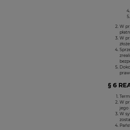
W pr
płatn
W pr
złoż
Sprz
zrea
bezp
Doko
praw
§ 6 R
Termi
W pr
jego 
W sy
zosta
Pańs