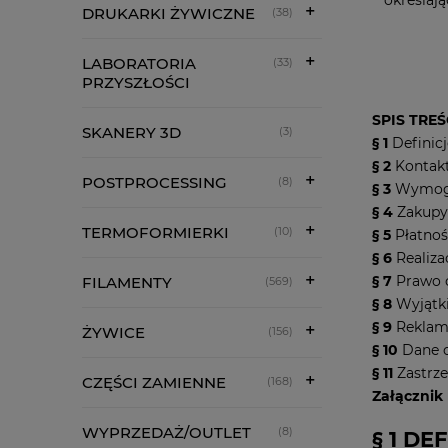
DRUKARKI ŻYWICZNE
(38)
LABORATORIA
(33)
PRZYSZŁOŚCI
SPIS TREŚ
SKANERY 3D
(3)
§ 1
Definicj
§ 2
Kontakt
POSTPROCESSING
(8)
§ 3
Wymogi
§ 4
Zakupy 
TERMOFORMIERKI
(10)
§ 5
Płatnoś
§ 6
Realiza
§ 7
Prawo 
FILAMENTY
(569)
§ 8
Wyjątki
§ 9
Reklam
ŻYWICE
(156)
§ 10
Dane 
§ 11
Zastrze
CZĘŚCI ZAMIENNE
(168)
Załącznik 
WYPRZEDAŻ/OUTLET
(8)
§ 1 DE