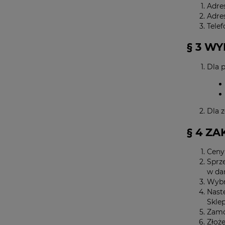
Adre
Adre
Telef
§ 3 W
Dla 
Dla 
§ 4 Z
Ceny
Sprze
w da
Wybr
Nast
Sklep
Zamó
Złoż