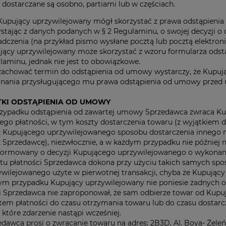
dostarczane są osobno, partiami lub w częściach.
Kupujący uprzywilejowany mógł skorzystać z prawa odstąpien
ystając z danych podanych w § 2 Regulaminu, o swojej decyzji
dczenia (na przykład pismo wysłane pocztą lub pocztą elektroni
jący uprzywilejowany może skorzystać z wzoru formularza od
laminu, jednak nie jest to obowiązkowe.
zachować termin do odstąpienia od umowy wystarczy, że Kupują
nania przysługującego mu prawa odstąpienia od umowy przed 
TKI ODSTĄPIENIA OD UMOWY
zypadku odstąpienia od zawartej umowy Sprzedawca zwraca K
iego płatności, w tym koszty dostarczenia towaru (z wyjątkie
z Kupującego uprzywilejowanego sposobu dostarczenia innego n
 Sprzedawcę), niezwłocznie, a w każdym przypadku nie później n
formowany o decyzji Kupującego uprzywilejowanego o wykonan
tu płatności Sprzedawca dokona przy użyciu takich samych spos
ywilejowanego użyte w pierwotnej transakcji, chyba że Kupujący 
ym przypadku Kupujący uprzywilejowany nie poniesie żadnych o
li Sprzedawca nie zaproponował, że sam odbierze towar od Kup
tem płatności do czasu otrzymania towaru lub do czasu dostarc
 które zdarzenie nastąpi wcześniej.
dawca prosi o zwracanie towaru na adres: 2B3D, Al. Boya- Żeleń