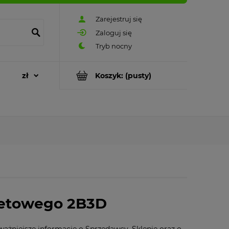
Zarejestruj się
Zaloguj się
Koszyk:
(pusty)
netowego 2B3D
ważniejsze informacje o Sprzedawcy, Sklepie oraz o