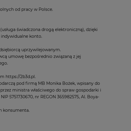
olnych od pracy w Polsce.
sługa świadczona drogą elektroniczną), dzięki
 indywidualne konto.
dsiębiorcą uprzywilejowanym.
awcą umowę bezpośrednio związaną z jej
ego.
 https://2b3d.pl.
podarczą pod firmą MB Monika Bożek, wpisany do
j przez ministra właściwego do spraw gospodarki i
j, NIP 5751730670, nr REGON 365982575, Al. Boya-
ch konsumenta.