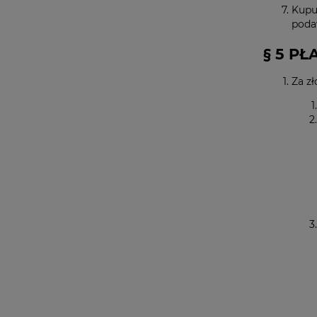
Kupuj
poda
§ 5 PŁ
Za z