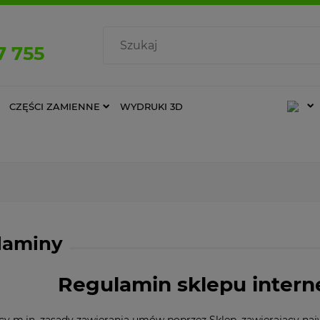
7 755
CZĘŚCI ZAMIENNE
WYDRUKI 3D
laminy
Regulamin sklepu inter
cy m.in. zasady zawierania umów poprzez Sklep, zawierający naj