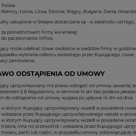
Polska
Niemcy, Łotwa, Litwa, Estonia, Węgry, Bułgaria, Dania, Holandia,
ukty zakupione w Sklepie dostarczane są - w zależności od tego
za pośrednictwem firmy kurierskiej;
do paczkomatów InPost.
jący może odebrać towar osobiście w siedzibie firmy w godzinac
zypadku wybrania odbioru osobistego przez Kupującego, towar
zacji zamówienia.
RAWO ODSTĄPIENIA OD UMOWY
jący uprzywilejowany ma prawo odstąpić od umowy zawartej ze
zeżeniem § 8 Regulaminu, w terminie 14 dni bez podania jakiejk
in do odstąpienia od umowy wygasa po upływie 14 dni od dnia:
w którym Kupujący uprzywilejowany wszedł w posiadanie towaru
wskazana przez Kupującego uprzywilejowanego weszła w posia
w którym Kupujący uprzywilejowany wszedł w posiadanie ostatn
trzecia, inna niż przewoźnik i wskazana przez Kupującego uprz
towaru, partii lub części, w przypadku umowy zobowiązującej d