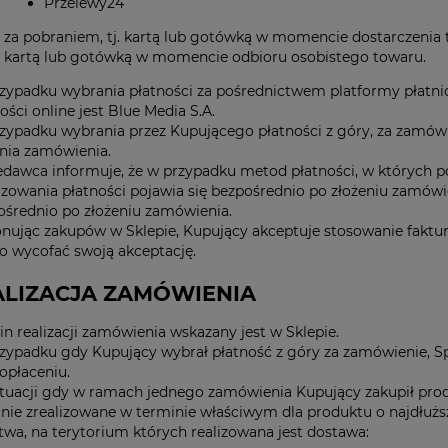
Przelewy24
za pobraniem, tj. kartą lub gotówką w momencie dostarczenia
kartą lub gotówką w momencie odbioru osobistego towaru.
zypadku wybrania płatności za pośrednictwem platformy płatn
ości online jest Blue Media S.A.
zypadku wybrania przez Kupującego płatności z góry, za zamówi
enia zamówienia.
edawca informuje, że w przypadku metod płatności, w których 
lizowania płatności pojawia się bezpośrednio po złożeniu zamów
ośrednio po złożeniu zamówienia.
nując zakupów w Sklepie, Kupujący akceptuje stosowanie faktu
o wycofać swoją akceptację.
EALIZACJA ZAMÓWIENIA
n realizacji zamówienia wskazany jest w Sklepie.
zypadku gdy Kupujący wybrał płatność z góry za zamówienie, Sp
opłaceniu.
tuacji gdy w ramach jednego zamówienia Kupujący zakupił produ
nie zrealizowane w terminie właściwym dla produktu o najdłuższ
twa, na terytorium których realizowana jest dostawa: