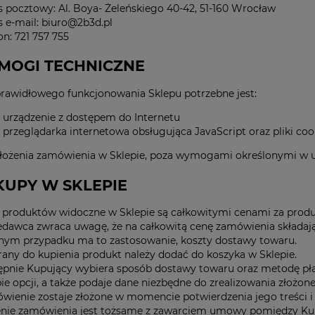
s pocztowy: Al. Boya- Żeleńskiego 40-42, 51-160 Wrocław
s e-mail: biuro@2b3d.pl
on: 721 757 755
YMOGI TECHNICZNE
prawidłowego funkcjonowania Sklepu potrzebne jest:
urządzenie z dostępem do Internetu
przeglądarka internetowa obsługująca JavaScript oraz pliki coo
złożenia zamówienia w Sklepie, poza wymogami określonymi w ust
AKUPY W SKLEPIE
 produktów widoczne w Sklepie są całkowitymi cenami za produ
dawca zwraca uwagę, że na całkowitą cenę zamówienia składają s
nym przypadku ma to zastosowanie, koszty dostawy towaru.
any do kupienia produkt należy dodać do koszyka w Sklepie.
ępnie Kupujący wybiera sposób dostawy towaru oraz metodę pł
ie opcji, a także podaje dane niezbędne do zrealizowania złożo
wienie zostaje złożone w momencie potwierdzenia jego treści 
enie zamówienia jest tożsame z zawarciem umowy pomiędzy Ku