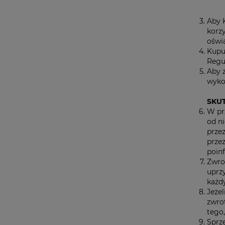
Aby 
korz
oświa
Kupu
Regu
Aby 
wyko
SKU
W pr
od n
prze
przez
poin
Zwro
uprz
każd
Jeże
zwro
tego,
Sprze