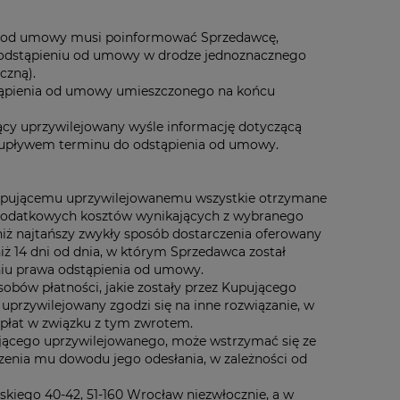
ia od umowy musi poinformować Sprzedawcę,
 o odstąpieniu od umowy w drodze jednoznacznego
czną).
stąpienia od umowy umieszczonego na końcu
cy uprzywilejowany wyśle informację dotyczącą
upływem terminu do odstąpienia od umowy.
upującemu uprzywilejowanemu wszystkie otrzymane
m dodatkowych kosztów wynikających z wybranego
iż najtańszy zwykły sposób dostarczenia oferowany
iż 14 dni od dnia, w którym Sprzedawca został
iu prawa odstąpienia od umowy.
obów płatności, jakie zostały przez Kupującego
uprzywilejowany zgodzi się na inne rozwiązanie, w
płat w związku z tym zwrotem.
ującego uprzywilejowanego, może wstrzymać się ze
zenia mu dowodu jego odesłania, w zależności od
skiego 40-42, 51-160 Wrocław niezwłocznie, a w