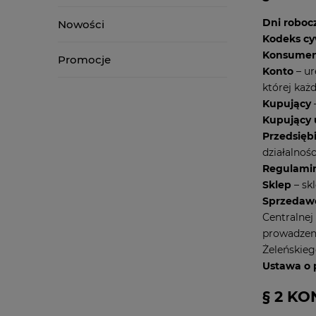
Dni roboc
Nowości
Kodeks cy
Konsume
Promocje
Konto
– ur
której każ
Kupujący
Kupujący 
Przedsięb
działalnoś
Regulami
Sklep
– sk
Sprzedaw
Centralnej
prowadzeni
Żeleńskieg
Ustawa o
§ 2 K