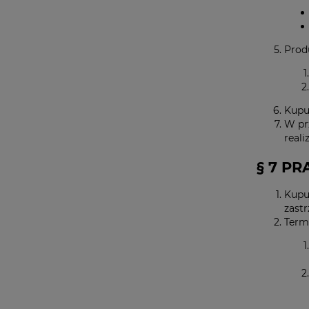
Prod
Kupu
W pr
reali
§ 7 P
Kupu
zastr
Term