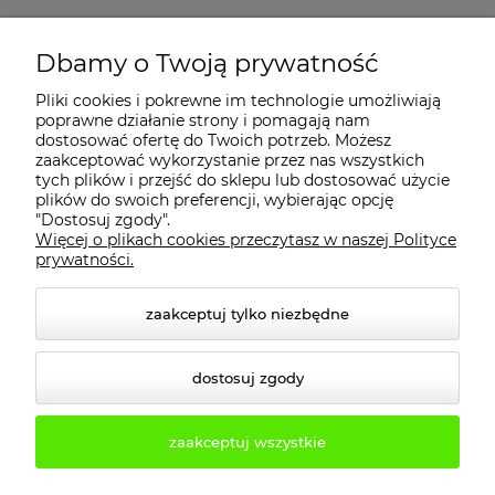
MOJE KONTO
Dbamy o Twoją prywatność
Pliki cookies i pokrewne im technologie umożliwiają
PŁATNOŚCI I DOSTAWA
poprawne działanie strony i pomagają nam
dostosować ofertę do Twoich potrzeb. Możesz
zaakceptować wykorzystanie przez nas wszystkich
INFORMACJE
tych plików i przejść do sklepu lub dostosować użycie
plików do swoich preferencji, wybierając opcję
"Dostosuj zgody".
Więcej o plikach cookies przeczytasz w naszej Polityce
KONTAKT
prywatności.
zaakceptuj tylko niezbędne
dostosuj zgody
zaakceptuj wszystkie
© 2026 2b3d.pl. Wszelkie prawa zastrzeżone.