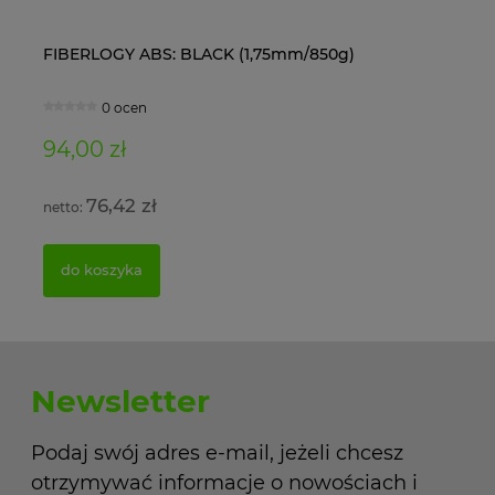
FIBERLOGY ABS: BLACK (1,75mm/850g)
Ol
0 ocen
94,00 zł
11
76,42 zł
do koszyka
Newsletter
Podaj swój adres e-mail, jeżeli chcesz
otrzymywać informacje o nowościach i