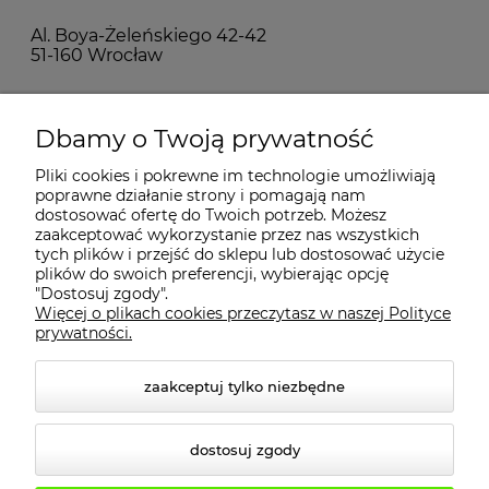
Al. Boya-Żeleńskiego 42-42
51-160 Wrocław
MOJE KONTO
Dbamy o Twoją prywatność
Pliki cookies i pokrewne im technologie umożliwiają
PŁATNOŚCI I DOSTAWA
poprawne działanie strony i pomagają nam
dostosować ofertę do Twoich potrzeb. Możesz
zaakceptować wykorzystanie przez nas wszystkich
tych plików i przejść do sklepu lub dostosować użycie
INFORMACJE
plików do swoich preferencji, wybierając opcję
"Dostosuj zgody".
Więcej o plikach cookies przeczytasz w naszej Polityce
KONTAKT
prywatności.
zaakceptuj tylko niezbędne
dostosuj zgody