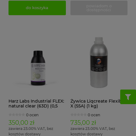
powiadom o
do koszyka
dostępności
Harz Labs Industrial FLEX:
Żywica Liqcreate Flexible-
natural clear (63D) (0,5
X (55A) (1 kg)
kg)
0 ocen
0 ocen
350,00 zł
735,00 zł
zawiera 23.00% VAT, bez
zawiera 23.00% VAT, bez
kosztów dostawy
kosztów dostawy