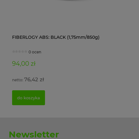
FIBERLOGY ABS: BLACK (1,75mm/850g)
Ol
0 ocen
94,00 zł
11
76,42 zł
do koszyka
Newsletter