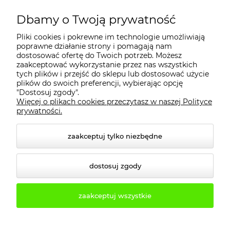
MOJE KONTO
Dbamy o Twoją prywatność
Pliki cookies i pokrewne im technologie umożliwiają
PŁATNOŚCI I DOSTAWA
poprawne działanie strony i pomagają nam
dostosować ofertę do Twoich potrzeb. Możesz
zaakceptować wykorzystanie przez nas wszystkich
tych plików i przejść do sklepu lub dostosować użycie
INFORMACJE
plików do swoich preferencji, wybierając opcję
"Dostosuj zgody".
Więcej o plikach cookies przeczytasz w naszej Polityce
KONTAKT
prywatności.
zaakceptuj tylko niezbędne
dostosuj zgody
zaakceptuj wszystkie
© 2026 2b3d.pl. Wszelkie prawa zastrzeżone.
Styl graficzny i aplikacje ShopGadget.pl
Sklep