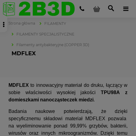
Strona główna
FILAMENTY
FILAMENTY SPECJALISTYCZNE
Filamenty antybakteryjne (COPPER 3D)
MDFLEX
MDFLEX
to innowacyjny materiał do druku, łączący w
sobie właściwości wysokiej jakości
TPU98A
z
domieszkami nanocząsteczek miedzi
.
Badania naukowe potwierdzają, że dzięki
specyficznemu składowi materiał MDFLEX pozwala
na wyeliminowanie ponad 99,99% grzybów, bakterii,
wirusów oraz innych mikroogranizmów. Dzięki temu