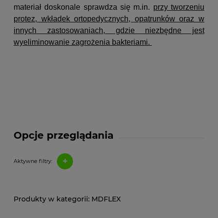
materiał doskonale sprawdza się m.in.
przy tworzeniu
protez, wkładek ortopedycznych, opatrunków oraz w
innych zastosowaniach, gdzie niezbędne jest
wyeliminowanie zagrożenia bakteriami.
Opcje przeglądania
+
Aktywne filtry:
MDFLEX