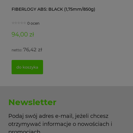
FIBERLOGY ABS: BLACK (1,75mm/850g)
Ol
0 ocen
94,00 zł
11
76,42 zł
do koszyka
Newsletter
Podaj swój adres e-mail, jeżeli chcesz
otrzymywać informacje o nowościach i
promocjach.