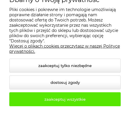
Pliki cookies i pokrewne im technologie umożliwiają
PŁATNOŚCI I DOSTAWA
poprawne działanie strony i pomagają nam
dostosować ofertę do Twoich potrzeb. Możesz
zaakceptować wykorzystanie przez nas wszystkich
tych plików i przejść do sklepu lub dostosować użycie
INFORMACJE
plików do swoich preferencji, wybierając opcję
"Dostosuj zgody".
Więcej o plikach cookies przeczytasz w naszej Polityce
KONTAKT
prywatności.
zaakceptuj tylko niezbędne
dostosuj zgody
zaakceptuj wszystkie
© 2026 2b3d.pl. Wszelkie prawa zastrzeżone.
Styl graficzny i aplikacje ShopGadget.pl
Sklep
internetowy Shoper.pl