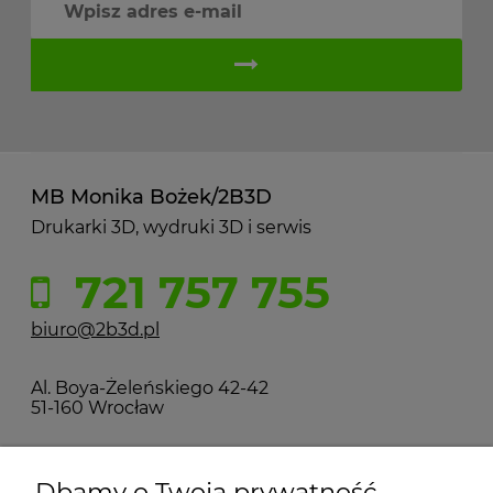
MB Monika Bożek/2B3D
Drukarki 3D, wydruki 3D i serwis
721 757 755
biuro@2b3d.pl
Al. Boya-Żeleńskiego 42-42
51-160 Wrocław
MOJE KONTO
Dbamy o Twoją prywatność