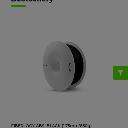
FIBERLOGY ABS: BLACK (1,75mm/850g)
Ol