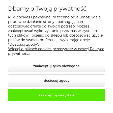
MOJE KONTO
Dbamy o Twoją prywatność
Pliki cookies i pokrewne im technologie umożliwiają
PŁATNOŚCI I DOSTAWA
poprawne działanie strony i pomagają nam
dostosować ofertę do Twoich potrzeb. Możesz
zaakceptować wykorzystanie przez nas wszystkich
tych plików i przejść do sklepu lub dostosować użycie
INFORMACJE
plików do swoich preferencji, wybierając opcję
"Dostosuj zgody".
Więcej o plikach cookies przeczytasz w naszej Polityce
KONTAKT
prywatności.
zaakceptuj tylko niezbędne
dostosuj zgody
zaakceptuj wszystkie
© 2026 2b3d.pl. Wszelkie prawa zastrzeżone.
Styl graficzny i aplikacje ShopGadget.pl
Sklep