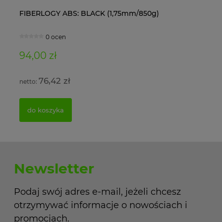
FIBERLOGY ABS: BLACK (1,75mm/850g)
Ol
0 ocen
94,00 zł
11
76,42 zł
do koszyka
Newsletter
Podaj swój adres e-mail, jeżeli chcesz
otrzymywać informacje o nowościach i
promocjach.