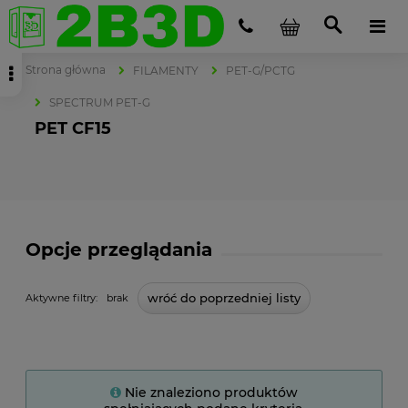
Strona główna
FILAMENTY
PET-G/PCTG
SPECTRUM PET-G
PET CF15
Opcje przeglądania
wróć do poprzedniej listy
Aktywne filtry:
brak
Nie znaleziono produktów