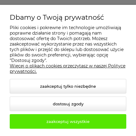
MOJE KONTO
Dbamy o Twoją prywatność
Pliki cookies i pokrewne im technologie umożliwiają
PŁATNOŚCI I DOSTAWA
poprawne działanie strony i pomagają nam
dostosować ofertę do Twoich potrzeb. Możesz
zaakceptować wykorzystanie przez nas wszystkich
INFORMACJE
tych plików i przejść do sklepu lub dostosować użycie
plików do swoich preferencji, wybierając opcję
"Dostosuj zgody".
Więcej o plikach cookies przeczytasz w naszej Polityce
KONTAKT
prywatności.
zaakceptuj tylko niezbędne
dostosuj zgody
zaakceptuj wszystkie
© 2026 2b3d.pl. Wszelkie prawa zastrzeżone.