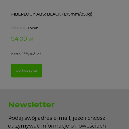
FIBERLOGY ABS: BLACK (1,75mm/850g)
Ol
0 ocen
94,00 zł
11
76,42 zł
do koszyka
Newsletter
Podaj swój adres e-mail, jeżeli chcesz
otrzymywać informacje o nowościach i