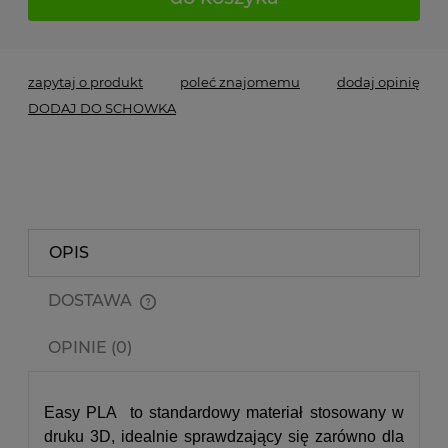
zapytaj o produkt
poleć znajomemu
dodaj opinię
DODAJ DO SCHOWKA
OPIS
DOSTAWA
Cena nie zawiera ewentualnych kosztów płatności
OPINIE (0)
Easy PLA to standardowy materiał stosowany w
druku 3D, idealnie sprawdzający się zarówno dla