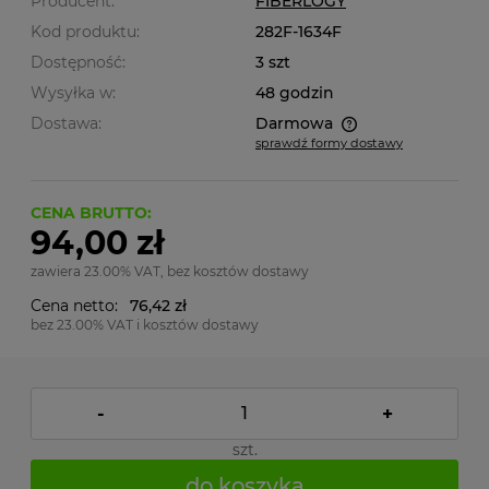
Producent:
FIBERLOGY
Kod produktu:
282F-1634F
Dostępność:
3 szt
Wysyłka w:
48 godzin
Dostawa:
Darmowa
sprawdź formy dostawy
Cena nie zawiera ewentualnych kosztów płatności
CENA BRUTTO:
94,00 zł
zawiera 23.00% VAT, bez kosztów dostawy
Cena netto:
76,42 zł
bez 23.00% VAT i kosztów dostawy
-
+
szt.
do koszyka