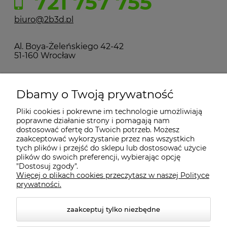
721 757 755
biuro@2b3d.pl
Al. Boya-Żeleńskiego 42-42
51-160 Wrocław
MOJE KONTO
Dbamy o Twoją prywatność
Pliki cookies i pokrewne im technologie umożliwiają
PŁATNOŚCI I DOSTAWA
poprawne działanie strony i pomagają nam
dostosować ofertę do Twoich potrzeb. Możesz
zaakceptować wykorzystanie przez nas wszystkich
INFORMACJE
tych plików i przejść do sklepu lub dostosować użycie
plików do swoich preferencji, wybierając opcję
"Dostosuj zgody".
Więcej o plikach cookies przeczytasz w naszej Polityce
KONTAKT
prywatności.
zaakceptuj tylko niezbędne