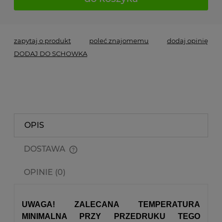
zapytaj o produkt
poleć znajomemu
dodaj opinię
DODAJ DO SCHOWKA
OPIS
DOSTAWA
Cena nie zawiera ewentualnych kosztów płatności
OPINIE (0)
UWAGA! ZALECANA TEMPERATURA
MINIMALNA PRZY PRZEDRUKU TEGO