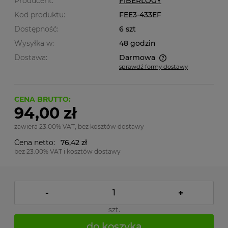
Producent:
FIBERLOGY
Kod produktu:
FEE3-433EF
Dostępność:
6 szt
Wysyłka w:
48 godzin
Dostawa:
Darmowa
sprawdź formy dostawy
Cena nie zawiera ewentualnych kosztów płatności
CENA BRUTTO:
94,00 zł
zawiera 23.00% VAT, bez kosztów dostawy
Cena netto:
76,42 zł
bez 23.00% VAT i kosztów dostawy
-
+
szt.
do koszyka