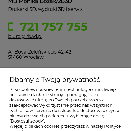
MB Monika Bożek/2B3D
Drukarki 3D, wydruki 3D i serwis
721 757 755
biuro@2b3d.pl
Al. Boya-Żeleńskiego 42-42
51-160 Wrocław
MOJE KONTO
Dbamy o Twoją prywatność
Pliki cookies i pokrewne im technologie umożliwiają
PŁATNOŚCI I DOSTAWA
poprawne działanie strony i pomagają nam
dostosować ofertę do Twoich potrzeb. Możesz
zaakceptować wykorzystanie przez nas wszystkich
INFORMACJE
tych plików i przejść do sklepu lub dostosować użycie
plików do swoich preferencji, wybierając opcję
"Dostosuj zgody".
Więcej o plikach cookies przeczytasz w naszej Polityce
KONTAKT