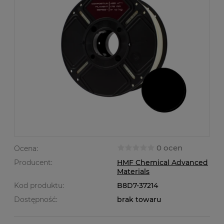
0 ocen
Ocena:
Producent:
HMF Chemical Advanced
Materials
Kod produktu:
B8D7-37214
Dostępność:
brak towaru