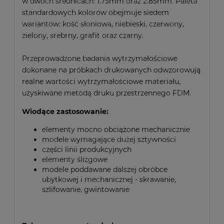
w dwóch średnicach: 1.75mm oraz 2.85mm. Paleta
standardowych kolorów obejmuje siedem
wariantów: kość słoniowa, niebieski, czerwony,
zielony, srebrny, grafit oraz czarny.
Przeprowadzone badania wytrzymałościowe
dokonane na próbkach drukowanych odwzorowują
realne wartości wytrzymałościowe materiału,
uzyskiwane metodą druku przestrzennego FDM.
Wiodące zastosowanie:
elementy mocno obciążone mechanicznie
modele wymagające dużej sztywności
części linii produkcyjnych
elementy ślizgowe
modele poddawane dalszej obróbce
ubytkowej i mechanicznej - skrawanie,
szlifowanie, gwintowanie