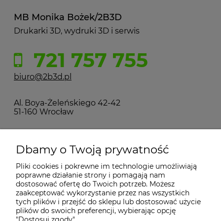
MB Monika Bożek/2B3D
Drukarki 3D, wydruki 3D i serwis
721 757 755
biuro@2b3d.pl
Al. Boya-Żeleńskiego 42-42
51-160 Wrocław
MOJE KONTO
Dbamy o Twoją prywatność
Pliki cookies i pokrewne im technologie umożliwiają
PŁATNOŚCI I DOSTAWA
poprawne działanie strony i pomagają nam
dostosować ofertę do Twoich potrzeb. Możesz
zaakceptować wykorzystanie przez nas wszystkich
INFORMACJE
tych plików i przejść do sklepu lub dostosować użycie
plików do swoich preferencji, wybierając opcję
"Dostosuj zgody".