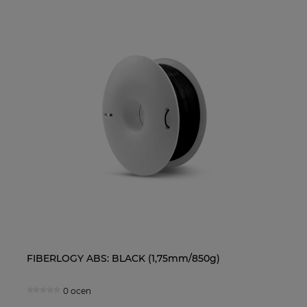
FIBERLOGY ABS: BLACK (1,75mm/850g)
Ol
0 ocen