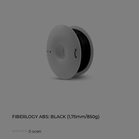
FIBERLOGY ABS: BLACK (1,75mm/850g)
Ol
0 ocen