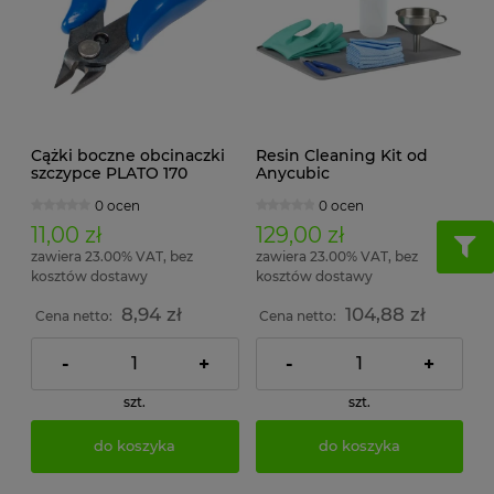
Cążki boczne obcinaczki
Resin Cleaning Kit od
szczypce PLATO 170
Anycubic
0 ocen
0 ocen
11,00 zł
129,00 zł
zawiera 23.00% VAT, bez
zawiera 23.00% VAT, bez
kosztów dostawy
kosztów dostawy
8,94 zł
104,88 zł
Cena netto:
Cena netto:
-
+
-
+
szt.
szt.
do koszyka
do koszyka