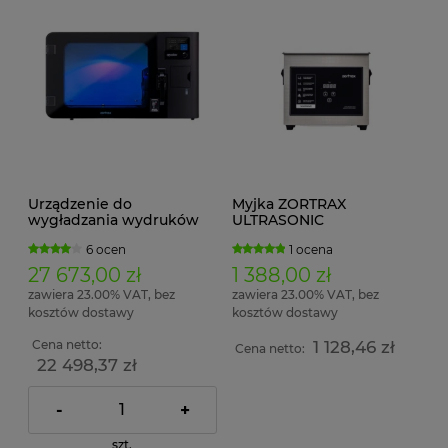
Urządzenie do
Myjka ZORTRAX
wygładzania wydruków
ULTRASONIC
ZORTRAX APOLLER
6 ocen
1 ocena
27 673,00 zł
1 388,00 zł
zawiera 23.00% VAT, bez
zawiera 23.00% VAT, bez
kosztów dostawy
kosztów dostawy
Cena netto:
1 128,46 zł
Cena netto:
22 498,37 zł
-
+
szt.