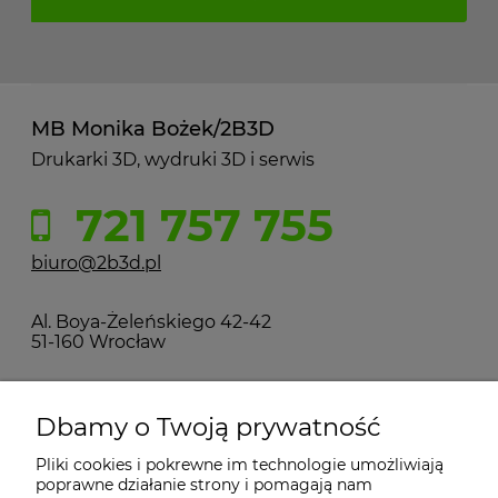
MB Monika Bożek/2B3D
Drukarki 3D, wydruki 3D i serwis
721 757 755
biuro@2b3d.pl
Al. Boya-Żeleńskiego 42-42
51-160 Wrocław
MOJE KONTO
Dbamy o Twoją prywatność
Pliki cookies i pokrewne im technologie umożliwiają
PŁATNOŚCI I DOSTAWA
poprawne działanie strony i pomagają nam