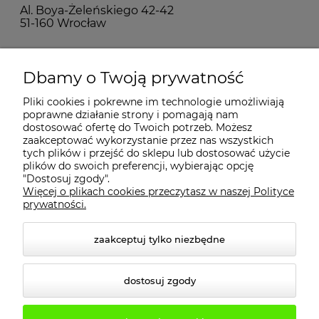
Al. Boya-Żeleńskiego 42-42
51-160 Wrocław
MOJE KONTO
Dbamy o Twoją prywatność
Pliki cookies i pokrewne im technologie umożliwiają
PŁATNOŚCI I DOSTAWA
poprawne działanie strony i pomagają nam
dostosować ofertę do Twoich potrzeb. Możesz
zaakceptować wykorzystanie przez nas wszystkich
INFORMACJE
tych plików i przejść do sklepu lub dostosować użycie
plików do swoich preferencji, wybierając opcję
"Dostosuj zgody".
Więcej o plikach cookies przeczytasz w naszej Polityce
KONTAKT
prywatności.
zaakceptuj tylko niezbędne
dostosuj zgody