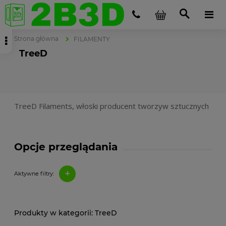
Strona główna
FILAMENTY
TreeD
TreeD Filaments, włoski producent tworzyw sztucznych
Opcje przeglądania
+
Aktywne filtry:
TreeD