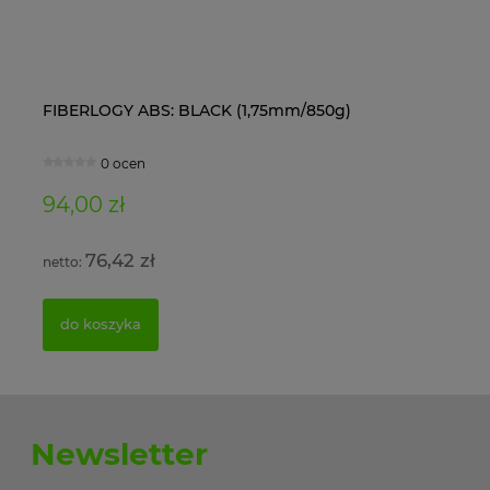
FIBERLOGY ABS: BLACK (1,75mm/850g)
Ol
0 ocen
94,00 zł
11
76,42 zł
do koszyka
Newsletter