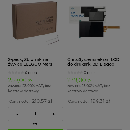
2-pack, Zbiornik na
ChituSystems ekran LCD
żywicę ELEGOO Mars
do drukarki 3D Elegoo
Mars 2/Mars 2 Pro
0 ocen
0 ocen
259,00 zł
239,00 zł
zawiera 23.00% VAT, bez
zawiera 23.00% VAT, bez
kosztów dostawy
kosztów dostawy
210,57 zł
194,31 zł
Cena netto:
Cena netto:
-
+
szt.