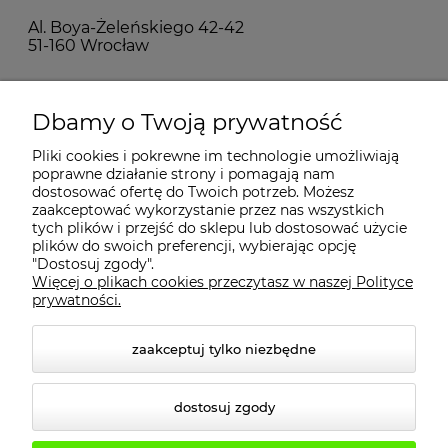
Al. Boya-Żeleńskiego 42-42
51-160 Wrocław
MOJE KONTO
Dbamy o Twoją prywatność
Pliki cookies i pokrewne im technologie umożliwiają
PŁATNOŚCI I DOSTAWA
poprawne działanie strony i pomagają nam
dostosować ofertę do Twoich potrzeb. Możesz
zaakceptować wykorzystanie przez nas wszystkich
INFORMACJE
tych plików i przejść do sklepu lub dostosować użycie
plików do swoich preferencji, wybierając opcję
"Dostosuj zgody".
Więcej o plikach cookies przeczytasz w naszej Polityce
KONTAKT
prywatności.
zaakceptuj tylko niezbędne
dostosuj zgody