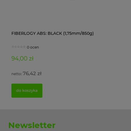
FIBERLOGY ABS: BLACK (1,75mm/850g)
Ol
0 ocen
94,00 zł
11
76,42 zł
do koszyka
Newsletter