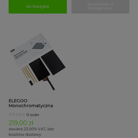
powiadom o
do koszyka
dostępności
ELEGOO
Monochromatyczna
wyświetlacz 6,08 cala, 2K
0 ocen
LCD
219,00 zł
zawiera 23.00% VAT, bez
kosztów dostawy