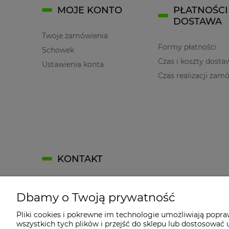
MOJE KONTO
PŁATNOŚCI 
DOSTAWA
Twoje zamówienia
Formy płatności
Schowek
Czas i koszty dosta
Ustawienia konta
Czas realizacji zam
KONTAKT
Kontakt
Dbamy o Twoją prywatność
Kontakt
Jak dojechać?
Pliki cookies i pokrewne im technologie umożliwiają popr
wszystkich tych plików i przejść do sklepu lub dostosować u
Dane firmy