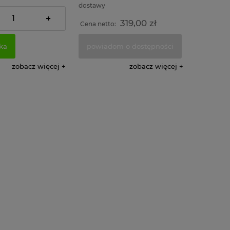
dostawy
+
319,00 zł
319,00 zł
:
Cena netto:
ka
powiadom o dostępności
zobacz więcej
zobacz więcej