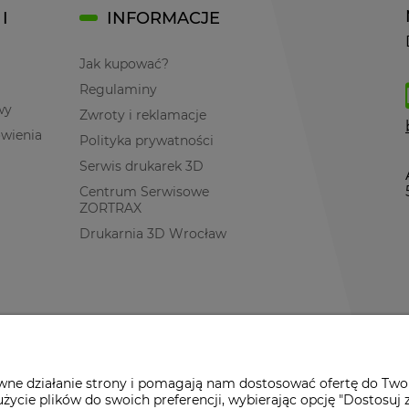
I
INFORMACJE
Jak kupować?
Regulaminy
wy
Zwroty i reklamacje
ówienia
Polityka prywatności
Serwis drukarek 3D
Centrum Serwisowe
ZORTRAX
Drukarnia 3D Wrocław
awne działanie strony i pomagają nam dostosować ofertę do Two
życie plików do swoich preferencji, wybierając opcję "Dostosuj 