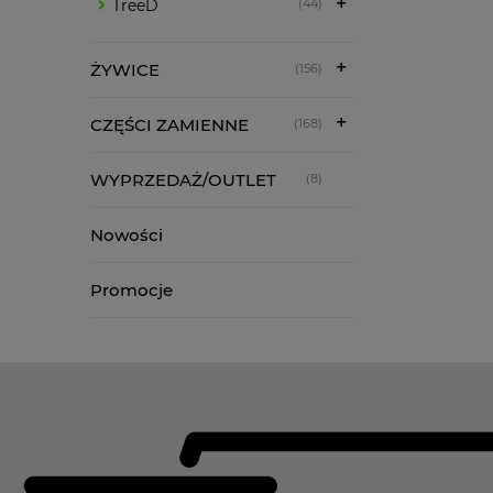
TreeD
(44)
ŻYWICE
(156)
CZĘŚCI ZAMIENNE
(168)
WYPRZEDAŻ/OUTLET
(8)
Nowości
Promocje