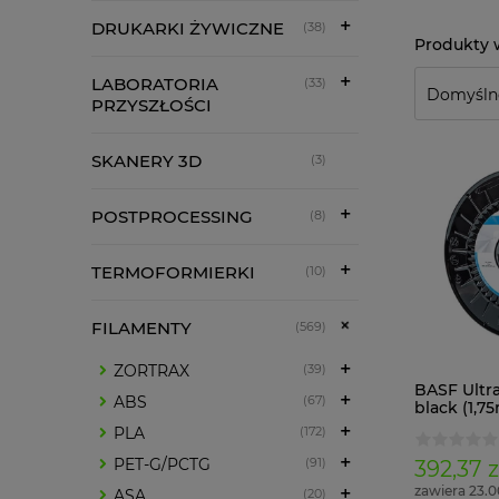
DRUKARKI ŻYWICZNE
(38)
LABORATORIA
(33)
PRZYSZŁOŚCI
SKANERY 3D
(3)
POSTPROCESSING
(8)
TERMOFORMIERKI
(10)
FILAMENTY
(569)
ZORTRAX
(39)
BASF Ultr
ABS
(67)
black (1,7
PLA
(172)
PET-G/PCTG
(91)
392,37 z
zawiera 23.
ASA
(20)