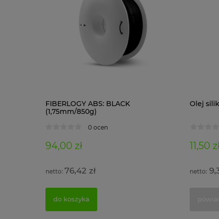
1 kg)
FIBERLOGY ABS: BLACK
Olej si
(1,75mm/850g)
0 ocen
94,00 zł
11,50 z
76,42 zł
9,
do koszyka
powia