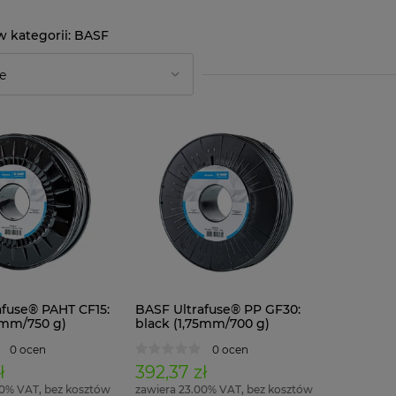
BASF
afuse® PAHT CF15:
BASF Ultrafuse® PP GF30:
5mm/750 g)
black (1,75mm/700 g)
0 ocen
0 ocen
ł
392,37 zł
00% VAT, bez kosztów
zawiera 23.00% VAT, bez kosztów