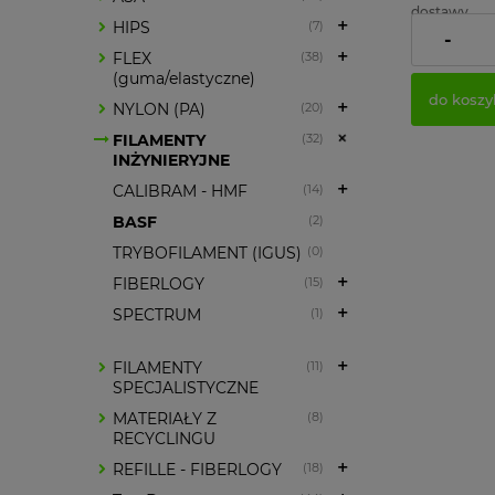
dostawy
HIPS
(7)
-
Cena netto
FLEX
(38)
(guma/elastyczne)
do koszy
NYLON (PA)
(20)
FILAMENTY
(32)
INŻYNIERYJNE
CALIBRAM - HMF
(14)
BASF
(2)
TRYBOFILAMENT (IGUS)
(0)
FIBERLOGY
(15)
SPECTRUM
(1)
FILAMENTY
(11)
SPECJALISTYCZNE
MATERIAŁY Z
(8)
RECYCLINGU
REFILLE - FIBERLOGY
(18)