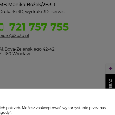
MB Monika Bożek/2B3D
Drukarki 3D, wydruki 3D i serwis
721 757 755
biuro@2b3d.pl
Al. Boya-Żeleńskiego 42-42
51-160 Wrocław
WEŹ LEASING TERAZ
ich potrzeb. Możesz zaakceptować wykorzystanie przez nas
zgody".