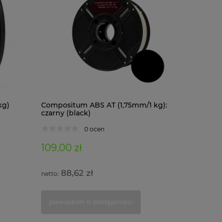
kg)
Compositum ABS AT (1,75mm/1 kg):
Composit
czarny (black)
kg): czar
0 ocen
109,00 zł
122,00 
88,62 zł
99,1
powiadom o dostępności
powiad