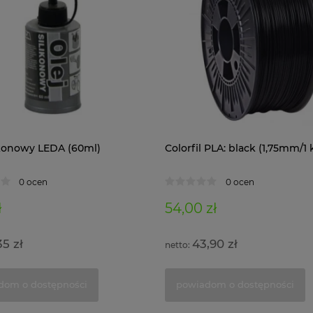
likonowy LEDA (60ml)
Colorfil PLA: black (1,75mm/1 
0 ocen
0 ocen
ł
54,00 zł
35 zł
43,90 zł
dom o dostępności
powiadom o dostępności