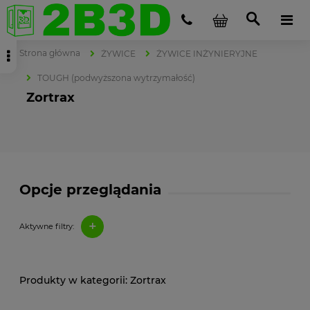
Strona główna
ŻYWICE
ŻYWICE INŻYNIERYJNE
TOUGH (podwyższona wytrzymałość)
Zortrax
Opcje przeglądania
+
Aktywne filtry:
Zortrax