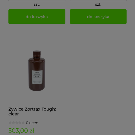
szt.
szt.
do koszyka
do koszyka
Żywica Zortrax Tough:
clear
0 ocen
503,00 zł