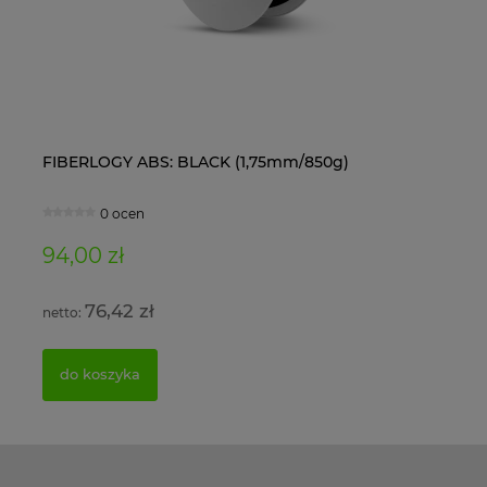
FIBERLOGY ABS: BLACK (1,75mm/850g)
Ol
0 ocen
94,00 zł
11
76,42 zł
do koszyka