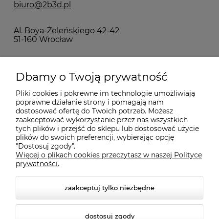
biuro@2b3d.pl
Al. Boya-Żeleńskiego 42-42
51-160 Wrocław
MOJE KONTO
Dbamy o Twoją prywatność
Pliki cookies i pokrewne im technologie umożliwiają
PŁATNOŚCI I DOSTAWA
poprawne działanie strony i pomagają nam
dostosować ofertę do Twoich potrzeb. Możesz
zaakceptować wykorzystanie przez nas wszystkich
INFORMACJE
tych plików i przejść do sklepu lub dostosować użycie
plików do swoich preferencji, wybierając opcję
"Dostosuj zgody".
Więcej o plikach cookies przeczytasz w naszej Polityce
KONTAKT
prywatności.
zaakceptuj tylko niezbędne
dostosuj zgody