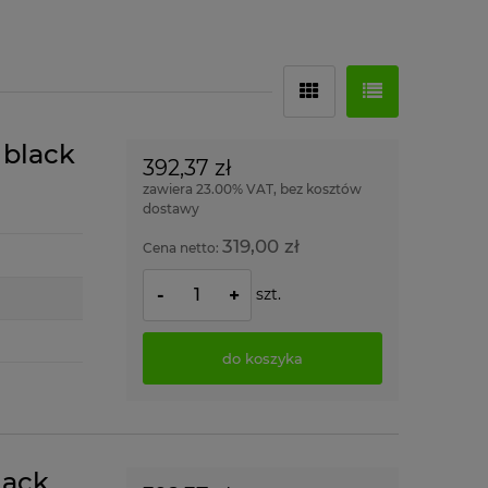
 black
392,37 zł
zawiera 23.00% VAT, bez kosztów
dostawy
319,00 zł
Cena netto:
szt.
-
+
do koszyka
lack