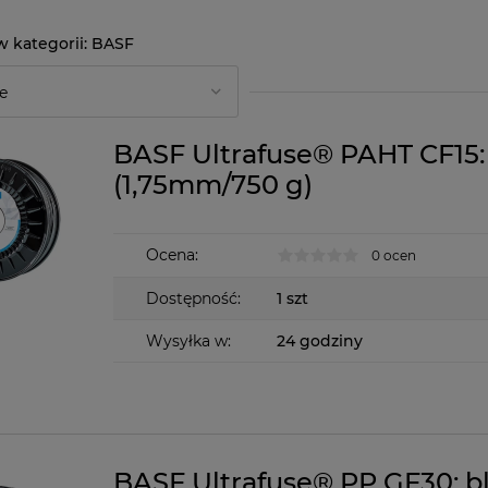
BASF
BASF Ultrafuse® PAHT CF15:
(1,75mm/750 g)
Ocena:
0 ocen
Dostępność:
1 szt
Wysyłka w:
24 godziny
BASF Ultrafuse® PP GF30: b