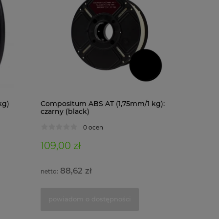
kg)
Compositum ABS AT (1,75mm/1 kg):
Composit
czarny (black)
kg): czar
0 ocen
109,00 zł
122,00 
88,62 zł
99,1
powiadom o dostępności
powiad