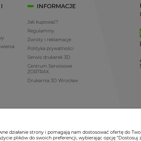
I
INFORMACJE
Jak kupować?
Regulaminy
wy
Zwroty i reklamacje
ówienia
Polityka prywatności
Serwis drukarek 3D
Centrum Serwisowe
ZORTRAX
Drukarnia 3D Wrocław
awne działanie strony i pomagają nam dostosować ofertę do Two
życie plików do swoich preferencji, wybierając opcję "Dostosuj 