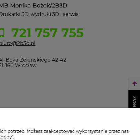
MB Monika Bożek/2B3D
Drukarki 3D, wydruki 3D i serwis
721 757 755
biuro@2b3d.pl
Al. Boya-Żeleńskiego 42-42
51-160 Wrocław
WEŹ LEASING TERAZ
ich potrzeb. Możesz zaakceptować wykorzystanie przez nas
zgody".