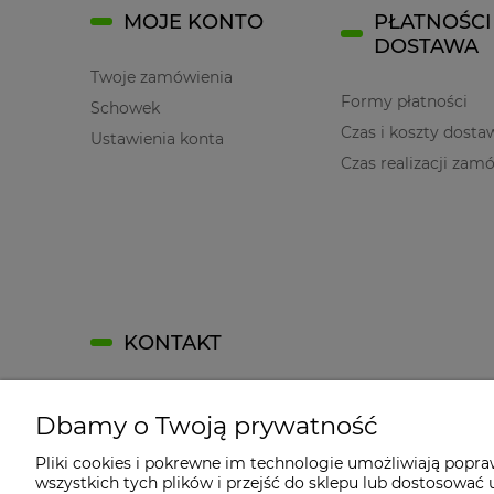
MOJE KONTO
PŁATNOŚCI 
DOSTAWA
Twoje zamówienia
Formy płatności
Schowek
Czas i koszty dosta
Ustawienia konta
Czas realizacji zam
KONTAKT
Kontakt
Dbamy o Twoją prywatność
Kontakt
Jak dojechać?
Pliki cookies i pokrewne im technologie umożliwiają popr
wszystkich tych plików i przejść do sklepu lub dostosować u
Dane firmy