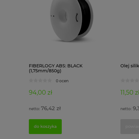
1 kg)
FIBERLOGY ABS: BLACK
Olej si
(1,75mm/850g)
0 ocen
94,00 zł
11,50 z
76,42 zł
9,
do koszyka
powia