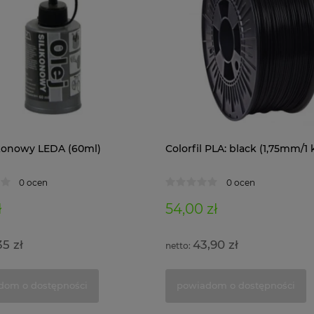
likonowy LEDA (60ml)
Colorfil PLA: black (1,75mm/1 
0 ocen
0 ocen
ł
54,00 zł
35 zł
43,90 zł
dom o dostępności
powiadom o dostępności