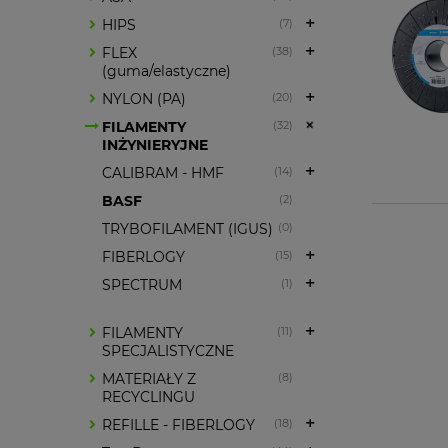
HIPS
(7)
FLEX
(38)
(guma/elastyczne)
NYLON (PA)
(20)
FILAMENTY
(32)
INŻYNIERYJNE
CALIBRAM - HMF
(14)
BASF
(2)
TRYBOFILAMENT (IGUS)
(0)
FIBERLOGY
(15)
SPECTRUM
(1)
FILAMENTY
(11)
SPECJALISTYCZNE
MATERIAŁY Z
(8)
RECYCLINGU
REFILLE - FIBERLOGY
(18)