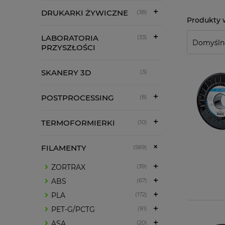
DRUKARKI ŻYWICZNE
(38)
LABORATORIA
(33)
PRZYSZŁOŚCI
SKANERY 3D
(3)
POSTPROCESSING
(8)
TERMOFORMIERKI
(10)
FILAMENTY
(569)
ZORTRAX
(39)
ABS
(67)
PLA
(172)
PET-G/PCTG
(91)
ASA
(20)