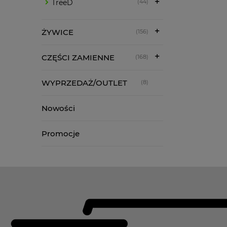
TreeD
(44)
ŻYWICE
(156)
CZĘŚCI ZAMIENNE
(168)
WYPRZEDAŻ/OUTLET
(8)
Nowości
Promocje