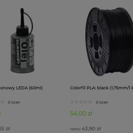
likonowy LEDA (60ml)
Colorfil PLA: black (1,75mm/1 
0 ocen
0 ocen
ł
54,00 zł
35 zł
43,90 zł