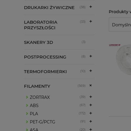
DRUKARKI ŻYWICZNE
(38)
LABORATORIA
(33)
PRZYSZŁOŚCI
SKANERY 3D
(3)
POSTPROCESSING
(8)
TERMOFORMIERKI
(10)
FILAMENTY
(569)
ZORTRAX
(39)
ABS
(67)
PLA
(172)
PET-G/PCTG
(91)
ASA
(20)