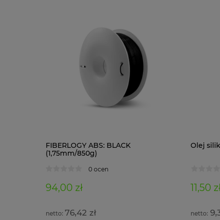
1 kg)
FIBERLOGY ABS: BLACK
Olej si
(1,75mm/850g)
0 ocen
94,00 zł
11,50 z
76,42 zł
9,