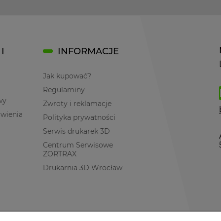
I
INFORMACJE
Jak kupować?
Regulaminy
wy
Zwroty i reklamacje
ówienia
Polityka prywatności
Serwis drukarek 3D
Centrum Serwisowe
ZORTRAX
Drukarnia 3D Wrocław