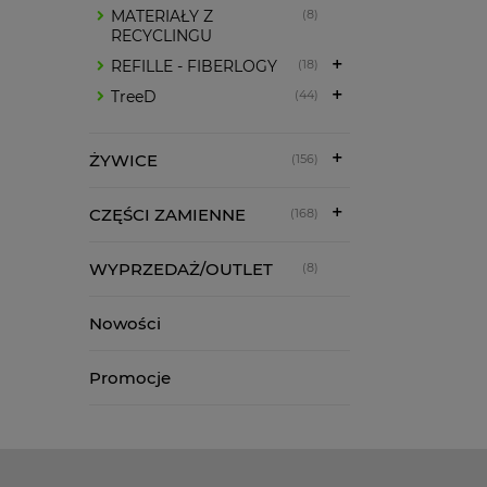
MATERIAŁY Z
(8)
RECYCLINGU
REFILLE - FIBERLOGY
(18)
TreeD
(44)
ŻYWICE
(156)
CZĘŚCI ZAMIENNE
(168)
WYPRZEDAŻ/OUTLET
(8)
Nowości
Promocje