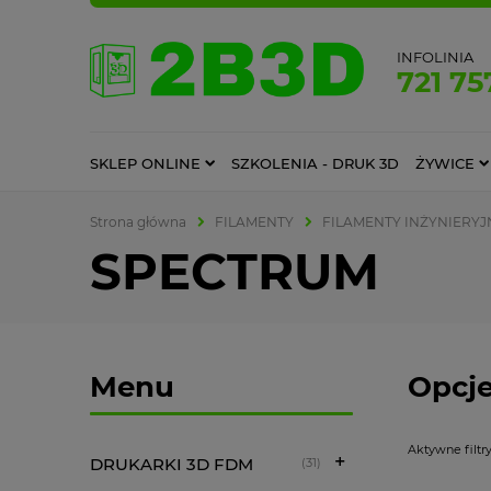
INFOLINIA
721 75
SKLEP ONLINE
SZKOLENIA - DRUK 3D
ŻYWICE
Strona główna
FILAMENTY
FILAMENTY INŻYNIERYJ
SPECTRUM
Menu
Opcje
Aktywne filtry
DRUKARKI 3D FDM
(31)