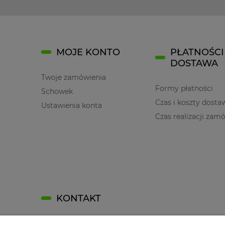
MOJE KONTO
PŁATNOŚCI 
DOSTAWA
Twoje zamówienia
Formy płatności
Schowek
Czas i koszty dosta
Ustawienia konta
Czas realizacji zam
KONTAKT
Kontakt