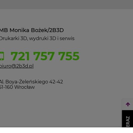
MB Monika Bożek/2B3D
Drukarki 3D, wydruki 3D i serwis
721 757 755
biuro@2b3d.pl
Al. Boya-Żeleńskiego 42-42
51-160 Wrocław