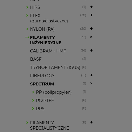
HIPS
(7)
FLEX
(38)
(guma/elastyczne)
NYLON (PA)
(20)
FILAMENTY
(32)
INŻYNIERYJNE
CALIBRAM - HMF
(14)
BASF
(2)
TRYBOFILAMENT (IGUS)
(0)
FIBERLOGY
(15)
SPECTRUM
(1)
PP (polipropylen)
(1)
PC/PTFE
(0)
PPS
(0)
FILAMENTY
(11)
SPECJALISTYCZNE