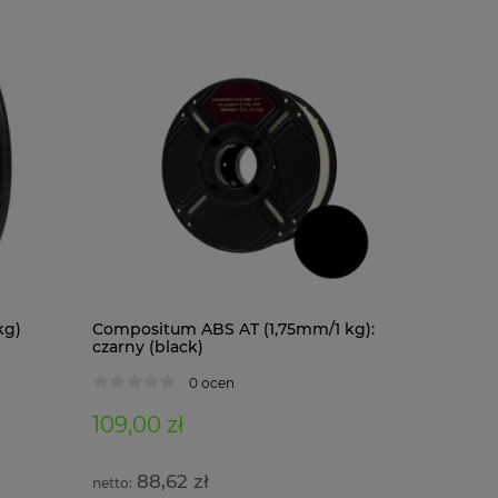
kg)
Compositum ABS AT (1,75mm/1 kg):
Composit
czarny (black)
kg): czar
0 ocen
109,00 zł
122,00 
88,62 zł
99,1