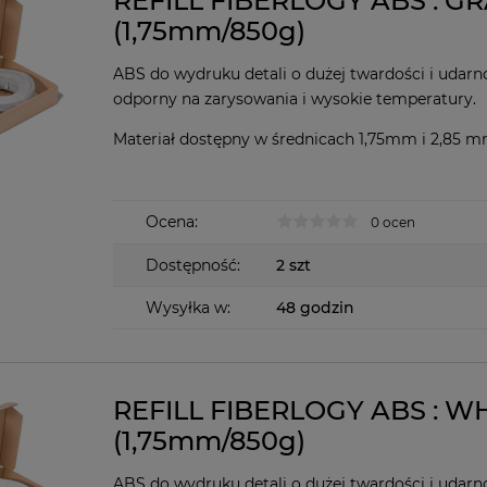
REFILL FIBERLOGY ABS : G
(1,75mm/850g)
ABS do wydruku detali o dużej twardości i udarno
odporny na zarysowania i wysokie temperatury.
Materiał dostępny w średnicach 1,75mm i 2,85 
Ocena:
0 ocen
Dostępność:
2 szt
Wysyłka w:
48 godzin
REFILL FIBERLOGY ABS : W
(1,75mm/850g)
ABS do wydruku detali o dużej twardości i udarno