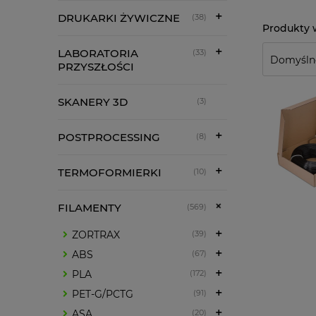
DRUKARKI ŻYWICZNE
(38)
LABORATORIA
(33)
PRZYSZŁOŚCI
SKANERY 3D
(3)
POSTPROCESSING
(8)
TERMOFORMIERKI
(10)
FILAMENTY
(569)
ZORTRAX
(39)
ABS
(67)
PLA
(172)
PET-G/PCTG
(91)
ASA
(20)