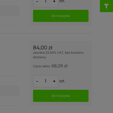
szt.
-
+
do koszyka
84,00 zł
zawiera 23.00% VAT, bez kosztów
dostawy
68,29 zł
Cena netto:
szt.
-
+
do koszyka