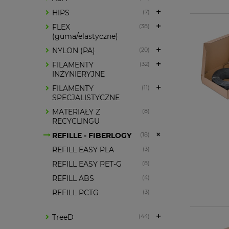
HIPS
(7)
FLEX
(38)
(guma/elastyczne)
NYLON (PA)
(20)
FILAMENTY
(32)
INŻYNIERYJNE
FILAMENTY
(11)
SPECJALISTYCZNE
MATERIAŁY Z
(8)
RECYCLINGU
REFILLE - FIBERLOGY
(18)
REFILL EASY PLA
(3)
REFILL EASY PET-G
(8)
REFILL ABS
(4)
REFILL PCTG
(3)
TreeD
(44)