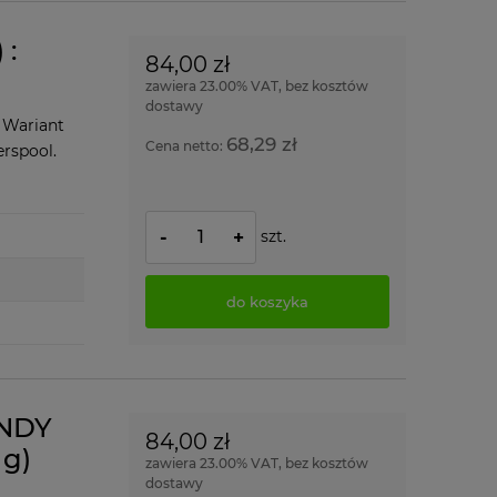
 :
84,00 zł
zawiera 23.00% VAT, bez kosztów
dostawy
 Wariant
68,29 zł
Cena netto:
erspool.
szt.
-
+
do koszyka
UNDY
84,00 zł
g)
zawiera 23.00% VAT, bez kosztów
dostawy