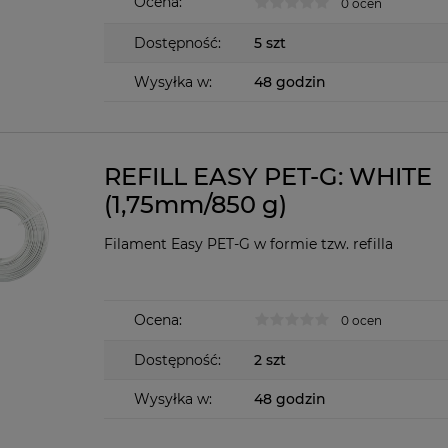
Ocena:
0 ocen
Dostępność:
5 szt
Wysyłka w:
48 godzin
REFILL EASY PET-G: WHITE
(1,75mm/850 g)
Filament Easy PET-G w formie tzw. refilla
Ocena:
0 ocen
Dostępność:
2 szt
Wysyłka w:
48 godzin