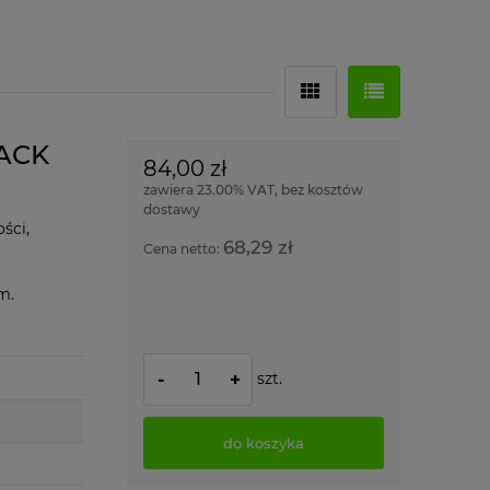
LACK
84,00 zł
zawiera 23.00% VAT, bez kosztów
dostawy
ści,
68,29 zł
Cena netto:
mm.
szt.
-
+
do koszyka