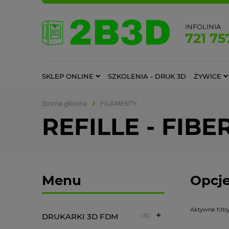
INFOLINIA
721 75
SKLEP ONLINE
SZKOLENIA - DRUK 3D
ŻYWICE
Strona główna
FILAMENTY
REFILLE - FIB
Menu
Opcje
Aktywne filtry
DRUKARKI 3D FDM
(31)