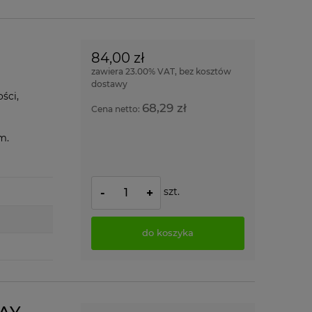
84,00 zł
zawiera 23.00% VAT, bez kosztów
dostawy
ści,
68,29 zł
Cena netto:
mm.
szt.
-
+
do koszyka