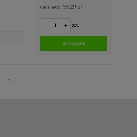
68,29 zł
Cena netto:
szt.
-
+
do koszyka
»