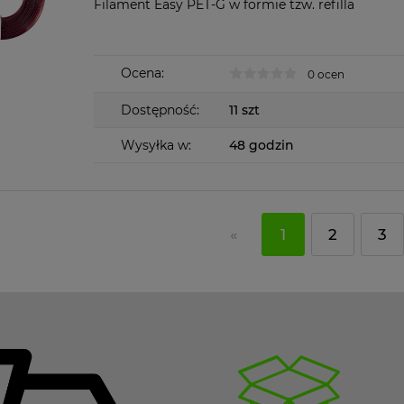
Filament Easy PET-G w formie tzw. refilla
Ocena:
0 ocen
Dostępność:
11 szt
Wysyłka w:
48 godzin
«
1
2
3