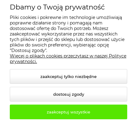
MOJE KONTO
Dbamy o Twoją prywatność
Pliki cookies i pokrewne im technologie umożliwiają
PŁATNOŚCI I DOSTAWA
poprawne działanie strony i pomagają nam
dostosować ofertę do Twoich potrzeb. Możesz
zaakceptować wykorzystanie przez nas wszystkich
INFORMACJE
tych plików i przejść do sklepu lub dostosować użycie
plików do swoich preferencji, wybierając opcję
"Dostosuj zgody".
Więcej o plikach cookies przeczytasz w naszej Polityce
KONTAKT
prywatności.
zaakceptuj tylko niezbędne
dostosuj zgody
zaakceptuj wszystkie
© 2026 2b3d.pl. Wszelkie prawa zastrzeżone.
Styl graficzny i aplikacje ShopGadget.pl
Sklep
internetowy Shoper.pl