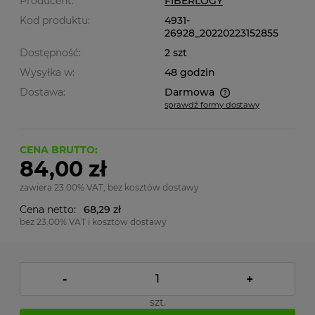
Producent:
FIBERLOGY
Kod produktu:
4931-
26928_20220223152855
Dostępność:
2 szt
Wysyłka w:
48 godzin
Dostawa:
Darmowa
sprawdź formy dostawy
Cena nie zawiera ewentualnych kosztów płatności
CENA BRUTTO:
84,00 zł
zawiera 23.00% VAT, bez kosztów dostawy
Cena netto:
68,29 zł
bez 23.00% VAT i kosztów dostawy
-
+
szt.