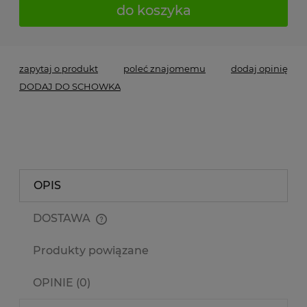
do koszyka
zapytaj o produkt
poleć znajomemu
dodaj opinię
DODAJ DO SCHOWKA
OPIS
DOSTAWA
Cena nie zawiera ewentualnych kosztów płatności
Produkty powiązane
OPINIE (0)