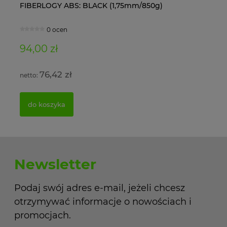
FIBERLOGY ABS: BLACK (1,75mm/850g)
Ol
0 ocen
94,00 zł
11
76,42 zł
do koszyka
Newsletter
Podaj swój adres e-mail, jeżeli chcesz
otrzymywać informacje o nowościach i
promocjach.