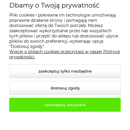
MOJE KONTO
Dbamy o Twoją prywatność
Pliki cookies i pokrewne im technologie umożliwiają
PŁATNOŚCI I DOSTAWA
poprawne działanie strony i pomagają nam
dostosować ofertę do Twoich potrzeb. Możesz
zaakceptować wykorzystanie przez nas wszystkich
tych plików i przejść do sklepu lub dostosować użycie
INFORMACJE
plików do swoich preferencji, wybierając opcję
"Dostosuj zgody".
Więcej o plikach cookies przeczytasz w naszej Polityce
KONTAKT
prywatności.
zaakceptuj tylko niezbędne
dostosuj zgody
zaakceptuj wszystkie
© 2026 2b3d.pl. Wszelkie prawa zastrzeżone.
Styl graficzny i aplikacje ShopGadget.pl
Sklep
internetowy Shoper.pl