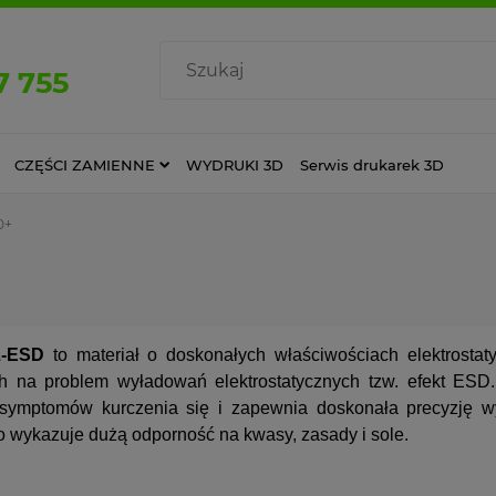
7 755
CZĘŚCI ZAMIENNE
WYDRUKI 3D
Serwis drukarek 3D
0+
Z-ESD
to m
ateriał o doskonałych właściwościach elektrosta
h na problem wyładowań elektrostatycznych tzw. efekt ESD
symptomów kurczenia się i zapewnia doskonała precyzję w
 wykazuje dużą odporność na kwasy, zasady i sole.