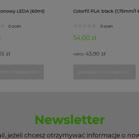
likonowy LEDA (60ml)
Colorfil PLA: black (1,75mm/1 
0 ocen
0 ocen
ł
54,00 zł
35 zł
43,90 zł
dom o dostępności
powiadom o dostępności
Newsletter
il, jeżeli chcesz otrzymywać informacje o no