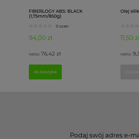
1 kg)
FIBERLOGY ABS: BLACK
Olej si
(1,75mm/850g)
0 ocen
94,00 zł
11,50 z
76,42 zł
9,
do koszyka
powia
Podaj swój adres e-ma