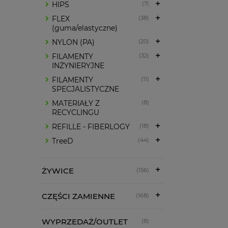
HIPS
(7)
FLEX
(38)
(guma/elastyczne)
NYLON (PA)
(20)
FILAMENTY
(32)
INŻYNIERYJNE
FILAMENTY
(11)
SPECJALISTYCZNE
MATERIAŁY Z
(8)
RECYCLINGU
REFILLE - FIBERLOGY
(18)
TreeD
(44)
ŻYWICE
(156)
CZĘŚCI ZAMIENNE
(168)
WYPRZEDAŻ/OUTLET
(8)