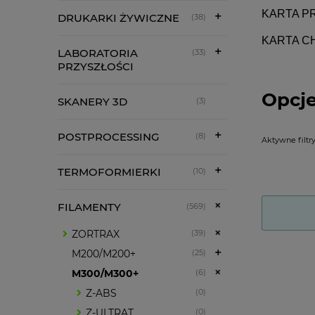
KARTA P
DRUKARKI ŻYWICZNE
(38)
KARTA C
LABORATORIA
(33)
PRZYSZŁOŚCI
Opcje
SKANERY 3D
(3)
POSTPROCESSING
(8)
Aktywne filtry
TERMOFORMIERKI
(10)
FILAMENTY
(569)
ZORTRAX
(39)
M200/M200+
(25)
M300/M300+
(6)
Z-ABS
(0)
Z-ULTRAT
(0)