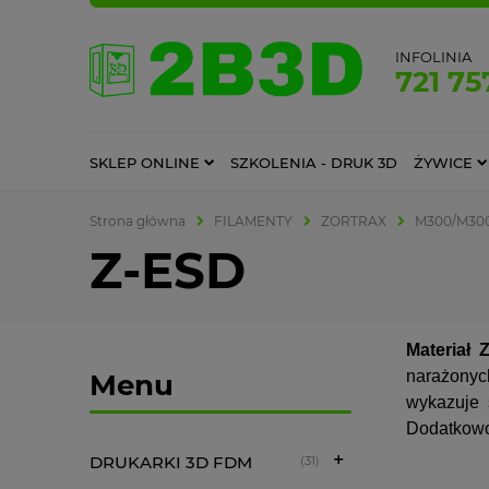
INFOLINIA
721 75
SKLEP ONLINE
SZKOLENIA - DRUK 3D
ŻYWICE
Strona główna
FILAMENTY
ZORTRAX
M300/M30
Z-ESD
Materiał 
narażonyc
Menu
wykazuje 
Dodatkowo
DRUKARKI 3D FDM
(31)