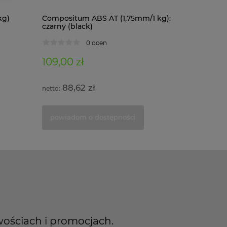
kg)
Compositum ABS AT (1,75mm/1 kg):
Composit
czarny (black)
kg): czar
0 ocen
109,00 zł
122,00 
88,62 zł
99,1
powiadom o dostępności
powiad
wościach i promocjach.