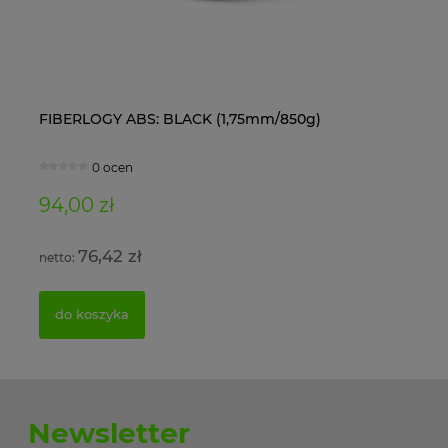
FIBERLOGY ABS: BLACK (1,75mm/850g)
Ol
0 ocen
94,00 zł
11
76,42 zł
do koszyka
Newsletter