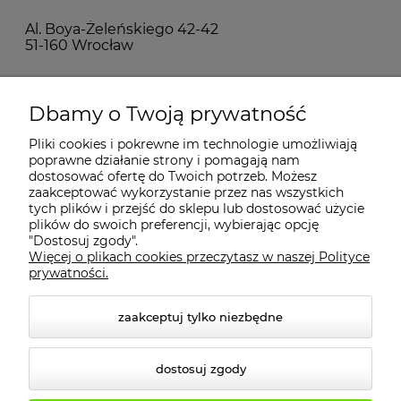
Al. Boya-Żeleńskiego 42-42
51-160 Wrocław
MOJE KONTO
Dbamy o Twoją prywatność
Pliki cookies i pokrewne im technologie umożliwiają
PŁATNOŚCI I DOSTAWA
poprawne działanie strony i pomagają nam
dostosować ofertę do Twoich potrzeb. Możesz
zaakceptować wykorzystanie przez nas wszystkich
INFORMACJE
tych plików i przejść do sklepu lub dostosować użycie
plików do swoich preferencji, wybierając opcję
"Dostosuj zgody".
Więcej o plikach cookies przeczytasz w naszej Polityce
KONTAKT
prywatności.
zaakceptuj tylko niezbędne
dostosuj zgody