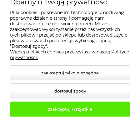
MOJE KONTO
Dbamy o Twoją prywatność
Pliki cookies i pokrewne im technologie umożliwiają
PŁATNOŚCI I DOSTAWA
poprawne działanie strony i pomagają nam
dostosować ofertę do Twoich potrzeb. Możesz
zaakceptować wykorzystanie przez nas wszystkich
tych plików i przejść do sklepu lub dostosować użycie
INFORMACJE
plików do swoich preferencji, wybierając opcję
"Dostosuj zgody".
Więcej o plikach cookies przeczytasz w naszej Polityce
KONTAKT
prywatności.
zaakceptuj tylko niezbędne
dostosuj zgody
zaakceptuj wszystkie
© 2026 2b3d.pl. Wszelkie prawa zastrzeżone.
Styl graficzny i aplikacje ShopGadget.pl
Sklep
internetowy Shoper.pl