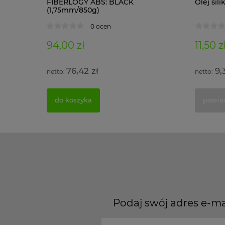
1 kg)
FIBERLOGY ABS: BLACK
Olej si
(1,75mm/850g)
0 ocen
94,00 zł
11,50 z
76,42 zł
9,
do koszyka
powia
Podaj swój adres e-ma