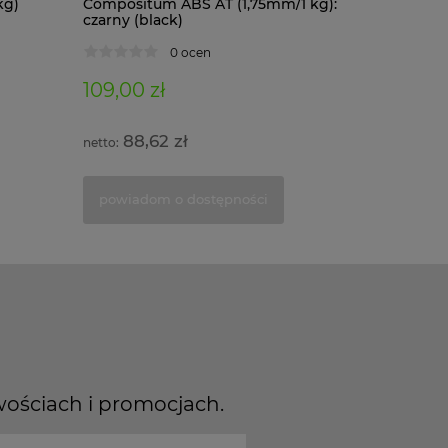
kg)
Compositum ABS AT (1,75mm/1 kg):
Composit
czarny (black)
kg): czar
0 ocen
109,00 zł
122,00 
88,62 zł
99,1
powiadom o dostępności
powiad
wościach i promocjach.