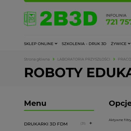
INFOLINIA
721 75
SKLEP ONLINE
SZKOLENIA - DRUK 3D
ŻYWICE
Strona główna
LABORATORIA PRZYSZŁOŚCI
PRACO
ROBOTY EDUK
Menu
Opcje
Aktywne filtry
DRUKARKI 3D FDM
(31)