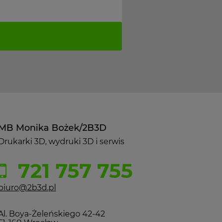
MB Monika Bożek/2B3D
Drukarki 3D, wydruki 3D i serwis
721 757 755
biuro@2b3d.pl
Al. Boya-Żeleńskiego 42-42