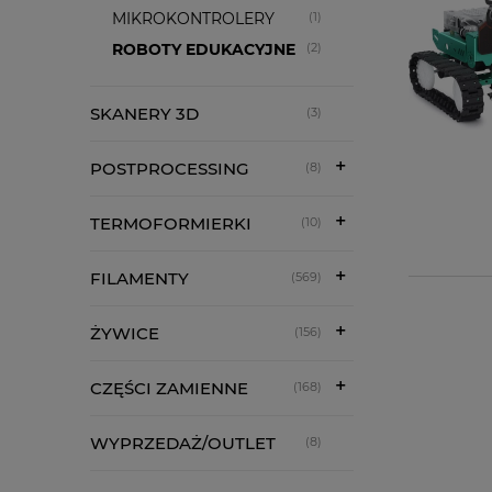
MIKROKONTROLERY
(1)
ROBOTY EDUKACYJNE
(2)
SKANERY 3D
(3)
POSTPROCESSING
(8)
TERMOFORMIERKI
(10)
FILAMENTY
(569)
ŻYWICE
(156)
CZĘŚCI ZAMIENNE
(168)
WYPRZEDAŻ/OUTLET
(8)