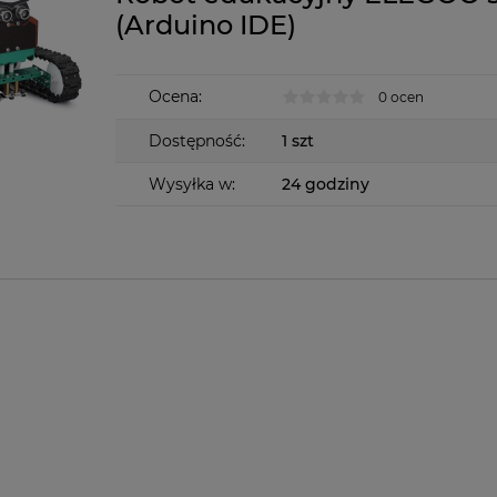
(Arduino IDE)
Ocena:
0 ocen
Dostępność:
1 szt
Wysyłka w:
24 godziny