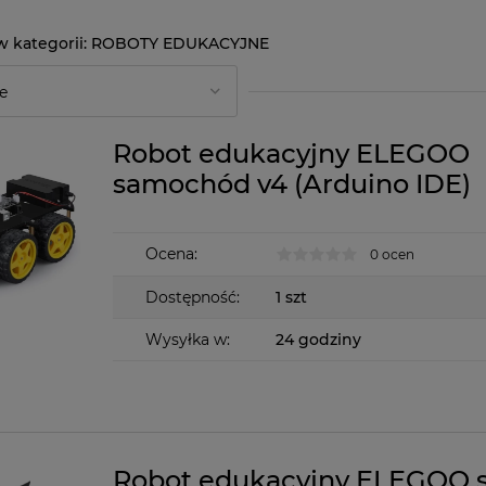
ROBOTY EDUKACYJNE
Robot edukacyjny ELEGOO
samochód v4 (Arduino IDE)
Ocena:
0 ocen
Dostępność:
1 szt
Wysyłka w:
24 godziny
Robot edukacyjny ELEGOO 