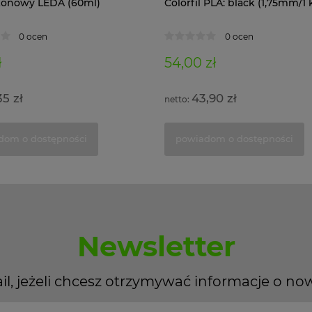
likonowy LEDA (60ml)
Colorfil PLA: black (1,75mm/1 
0 ocen
0 ocen
ł
54,00 zł
35 zł
43,90 zł
dom o dostępności
powiadom o dostępności
Newsletter
il, jeżeli chcesz otrzymywać informacje o no