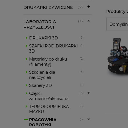
DRUKARKI ŻYWICZNE
(38)
LABORATORIA
(33)
PRZYSZŁOŚCI
DRUKARKI 3D
(6)
SZAFKI POD DRUKARKI
(1)
3D
Materiały do druku
(2)
(filamenty)
Szkolenia dla
(6)
nauczycieli
Skanery 3D
(1)
Części
(8)
zamienne/akcesoria
TERMOFORMIERKA
(6)
MAYKU
PRACOWNIA
(3)
ROBOTYKI