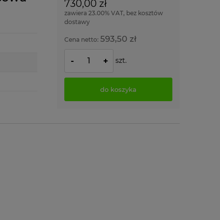
730,00 zł
zawiera 23.00% VAT, bez kosztów
dostawy
593,50 zł
Cena netto:
szt.
-
+
do koszyka