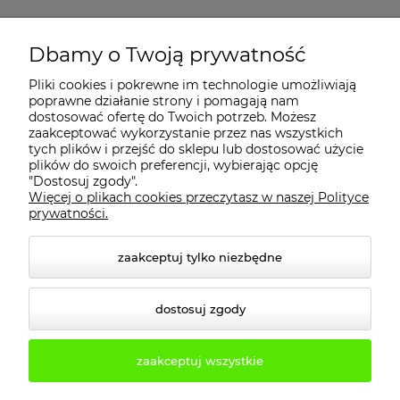
MOJE KONTO
Dbamy o Twoją prywatność
Pliki cookies i pokrewne im technologie umożliwiają
PŁATNOŚCI I DOSTAWA
poprawne działanie strony i pomagają nam
dostosować ofertę do Twoich potrzeb. Możesz
zaakceptować wykorzystanie przez nas wszystkich
INFORMACJE
tych plików i przejść do sklepu lub dostosować użycie
plików do swoich preferencji, wybierając opcję
"Dostosuj zgody".
Więcej o plikach cookies przeczytasz w naszej Polityce
KONTAKT
prywatności.
zaakceptuj tylko niezbędne
dostosuj zgody
zaakceptuj wszystkie
© 2026 2b3d.pl. Wszelkie prawa zastrzeżone.