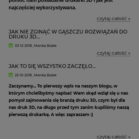
pomóc nam posiadanie drukarki 3D i jak jest
najczęściej wykorzystywana.
czytaj całość »
JAK NIE ZGINĄĆ W GĄSZCZU ROZWIĄZAŃ DO
DRUKU 3D...
03-12-2018 , Monika Bożek
czytaj całość »
JAK TO SIĘ WSZYSTKO ZACZĘŁO...
25-10-2018 , Monika Bożek
Zaczynamy... To pierwszy wpis na naszym blogu, w
którym chcielibyśmy napisać Wam skąd wziął się u nas
pomysł zajmowania się branżą druku 3D, czym był dla
nas druk 3D, na długo przed tym zanim kupiliśmy naszą
pierwszą drukarkę. A więc zapraszam :)
czytaj całość »