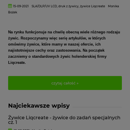
15-09-2021
SLA/DLP/UV LCD
,
druk z żywicy
,
żywice Liqcreate
Monika
Bożek
Na rynku funkcjonuje na chwilę obecną wiele różnego rodzaju
żywic. Rozpoczynamy więc serię artykułów, w których
omówimy żywice, które mamy w naszej ofercie, ich
najistotniejsze cechy oraz zastosowania. Na początek
zaczniemy o standardowych żywic holenderskiej firmy
Liqcreate.
czytaj całość »
Najciekawsze wpisy
Żywice Liqcreate - żywice do zadań specjalnych
cz. 1