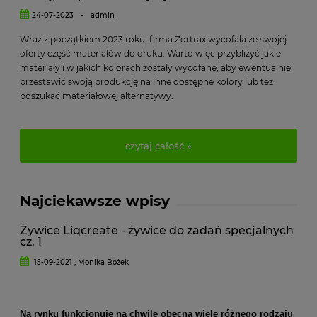
24-07-2023
-
admin
Wraz z początkiem 2023 roku, firma Zortrax wycofała ze swojej
oferty część materiałów do druku. Warto więc przybliżyć jakie
materiały i w jakich kolorach zostały wycofane, aby ewentualnie
przestawić swoją produkcję na inne dostępne kolory lub też
poszukać materiałowej alternatywy.
czytaj całość »
Najciekawsze wpisy
Żywice Liqcreate - żywice do zadań specjalnych
cz. 1
15-09-2021 , Monika Bożek
Na rynku funkcjonuje na chwilę obecną wiele różnego rodzaju