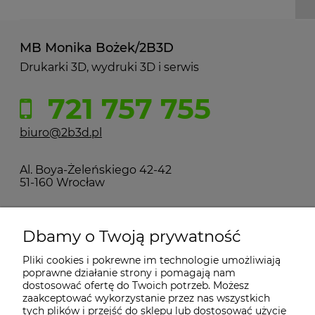
MB Monika Bożek/2B3D
Drukarki 3D, wydruki 3D i serwis
721 757 755
biuro@2b3d.pl
Al. Boya-Żeleńskiego 42-42
51-160 Wrocław
MOJE KONTO
Dbamy o Twoją prywatność
Pliki cookies i pokrewne im technologie umożliwiają
PŁATNOŚCI I DOSTAWA
poprawne działanie strony i pomagają nam
dostosować ofertę do Twoich potrzeb. Możesz
zaakceptować wykorzystanie przez nas wszystkich
INFORMACJE
tych plików i przejść do sklepu lub dostosować użycie