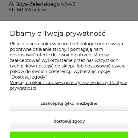
Al. Boya-Żeleńskiego 42-42
51-160 Wrocław
MOJE KONTO
Dbamy o Twoją prywatność
Pliki cookies i pokrewne im technologie umożliwiają
PŁATNOŚCI I DOSTAWA
poprawne działanie strony i pomagają nam
dostosować ofertę do Twoich potrzeb. Możesz
zaakceptować wykorzystanie przez nas wszystkich
INFORMACJE
tych plików i przejść do sklepu lub dostosować użycie
plików do swoich preferencji, wybierając opcję
"Dostosuj zgody".
Więcej o plikach cookies przeczytasz w naszej Polityce
KONTAKT
prywatności.
zaakceptuj tylko niezbędne
dostosuj zgody