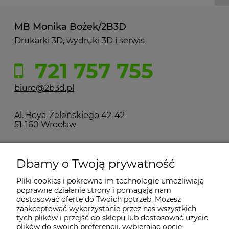
MB Monika Bożek/2B3D
Drukarki 3D, wydruki 3D i serwis
721 757 755
biuro@2b3d.pl
Al. Boya-Żeleńskiego 42-42
51-160 Wrocław
MOJE KONTO
Dbamy o Twoją prywatność
Pliki cookies i pokrewne im technologie umożliwiają
PŁATNOŚCI I DOSTAWA
poprawne działanie strony i pomagają nam
dostosować ofertę do Twoich potrzeb. Możesz
zaakceptować wykorzystanie przez nas wszystkich
INFORMACJE
tych plików i przejść do sklepu lub dostosować użycie
plików do swoich preferencji, wybierając opcję