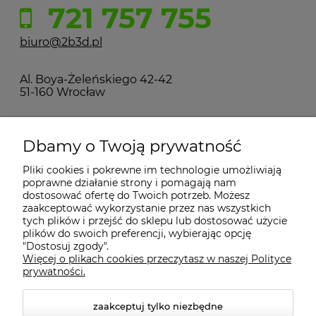
721 757 755
biuro@2b3d.pl
Al. Boya-Żeleńskiego 42-42
51-160 Wrocław
MOJE KONTO
Dbamy o Twoją prywatność
Pliki cookies i pokrewne im technologie umożliwiają
PŁATNOŚCI I DOSTAWA
poprawne działanie strony i pomagają nam
dostosować ofertę do Twoich potrzeb. Możesz
zaakceptować wykorzystanie przez nas wszystkich
INFORMACJE
tych plików i przejść do sklepu lub dostosować użycie
plików do swoich preferencji, wybierając opcję
"Dostosuj zgody".
Więcej o plikach cookies przeczytasz w naszej Polityce
KONTAKT
prywatności.
zaakceptuj tylko niezbędne