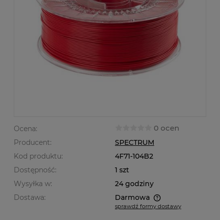
0 ocen
Ocena:
Producent:
SPECTRUM
Kod produktu:
4F71-104B2
Dostępność:
1 szt
Wysyłka w:
24 godziny
Dostawa:
Darmowa
sprawdź formy dostawy
Cena nie zawiera ewentualnych kosztów płatności