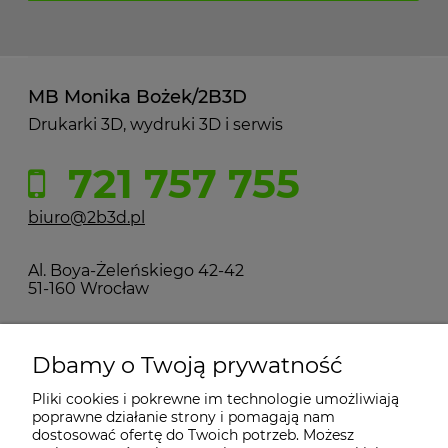
MB Monika Bożek/2B3D
Drukarki 3D, wydruki 3D i serwis
721 757 755
biuro@2b3d.pl
Al. Boya-Żeleńskiego 42-42
51-160 Wrocław
MOJE KONTO
Dbamy o Twoją prywatność
Pliki cookies i pokrewne im technologie umożliwiają
PŁATNOŚCI I DOSTAWA
poprawne działanie strony i pomagają nam
dostosować ofertę do Twoich potrzeb. Możesz