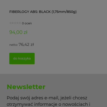
FIBERLOGY ABS: BLACK (1,75mm/850g)
Ol
0 ocen
94,00 zł
11
76,42 zł
do koszyka
Newsletter
Podaj swój adres e-mail, jeżeli chcesz
otrzymywać informacje o nowościach i