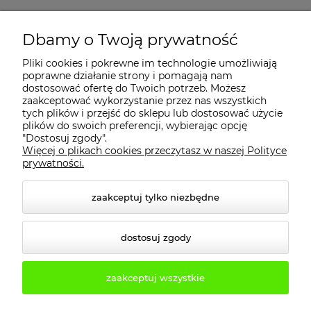
MOJE KONTO
Dbamy o Twoją prywatność
Pliki cookies i pokrewne im technologie umożliwiają
PŁATNOŚCI I DOSTAWA
poprawne działanie strony i pomagają nam
dostosować ofertę do Twoich potrzeb. Możesz
zaakceptować wykorzystanie przez nas wszystkich
INFORMACJE
tych plików i przejść do sklepu lub dostosować użycie
plików do swoich preferencji, wybierając opcję
"Dostosuj zgody".
Więcej o plikach cookies przeczytasz w naszej Polityce
KONTAKT
prywatności.
zaakceptuj tylko niezbędne
dostosuj zgody
zaakceptuj wszystkie
© 2026 2b3d.pl. Wszelkie prawa zastrzeżone.