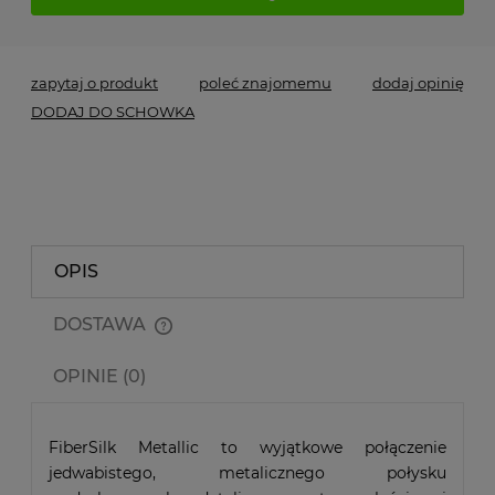
zapytaj o produkt
poleć znajomemu
dodaj opinię
DODAJ DO SCHOWKA
OPIS
DOSTAWA
Cena nie zawiera ewentualnych kosztów płatności
OPINIE (0)
FiberSilk Metallic to wyjątkowe połączenie
jedwabistego, metalicznego połysku