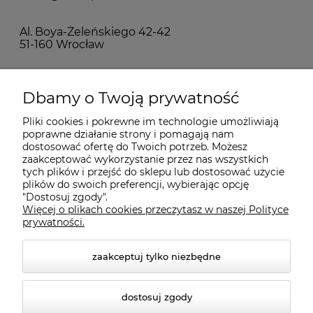
Al. Boya-Żeleńskiego 42-42
51-160 Wrocław
MOJE KONTO
Dbamy o Twoją prywatność
Pliki cookies i pokrewne im technologie umożliwiają
PŁATNOŚCI I DOSTAWA
poprawne działanie strony i pomagają nam
dostosować ofertę do Twoich potrzeb. Możesz
zaakceptować wykorzystanie przez nas wszystkich
INFORMACJE
tych plików i przejść do sklepu lub dostosować użycie
plików do swoich preferencji, wybierając opcję
"Dostosuj zgody".
Więcej o plikach cookies przeczytasz w naszej Polityce
KONTAKT
prywatności.
zaakceptuj tylko niezbędne
dostosuj zgody