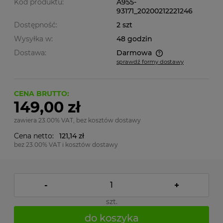
Kod produktu:
A955-
93171_20200212221246
Dostępność:
2 szt
Wysyłka w:
48 godzin
Dostawa:
Darmowa
sprawdź formy dostawy
Cena nie zawiera ewentualnych kosztów płatności
CENA BRUTTO:
149,00 zł
zawiera 23.00% VAT, bez kosztów dostawy
Cena netto:
121,14 zł
bez 23.00% VAT i kosztów dostawy
-
+
szt.
do koszyka