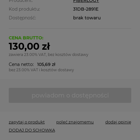
Producent:
FIBERLOGY
Kod produktu:
31DB-2891E
Dostępność:
brak towaru
CENA BRUTTO:
130,00 zł
zawiera 23.00% VAT, bez kosztów dostawy
Cena netto:
105,69 zł
bez 23.00% VAT i kosztów dostawy
powiadom o dostępności
zapytaj o produkt
poleć znajomemu
dodaj opinię
DODAJ DO SCHOWKA