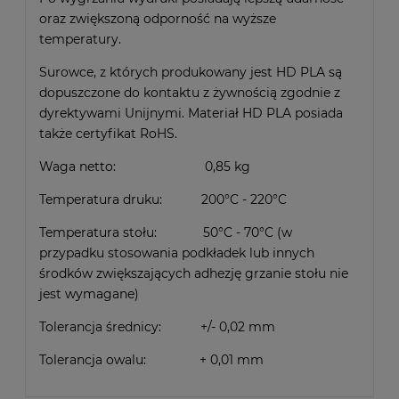
oraz zwiększoną odporność na wyższe
temperatury.
Surowce, z których produkowany jest HD PLA są
dopuszczone do kontaktu z żywnością zgodnie z
dyrektywami Unijnymi. Materiał HD PLA posiada
także certyfikat RoHS.
Waga netto: 0,85 kg
Temperatura druku: 200°C - 220°C
Temperatura stołu: 50°C - 70°C (w
przypadku stosowania podkładek lub innych
środków zwiększających adhezję grzanie stołu nie
jest wymagane)
Tolerancja średnicy: +/- 0,02 mm
Tolerancja owalu: + 0,01 mm