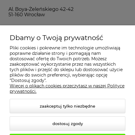
Al. Boya-Żeleńskiego 42-42
51-160 Wrocław
MOJE KONTO
Dbamy o Twoją prywatność
Pliki cookies i pokrewne im technologie umożliwiają
PŁATNOŚCI I DOSTAWA
poprawne działanie strony i pomagają nam
dostosować ofertę do Twoich potrzeb. Możesz
zaakceptować wykorzystanie przez nas wszystkich
INFORMACJE
tych plików i przejść do sklepu lub dostosować użycie
plików do swoich preferencji, wybierając opcję
"Dostosuj zgody".
Więcej o plikach cookies przeczytasz w naszej Polityce
KONTAKT
prywatności.
zaakceptuj tylko niezbędne
dostosuj zgody